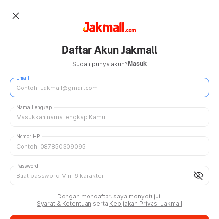
close
Daftar Akun Jakmall
Masuk
Sudah punya akun?
Email
Nama Lengkap
Nomor HP
Password
visibility_off
Dengan mendaftar, saya menyetujui
Syarat & Ketentuan
serta
Kebijakan Privasi Jakmall