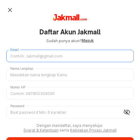
close
Daftar Akun Jakmall
Masuk
Sudah punya akun?
Email
Nama Lengkap
Nomor HP
Password
visibility_off
Dengan mendaftar, saya menyetujui
Syarat & Ketentuan
serta
Kebijakan Privasi Jakmall