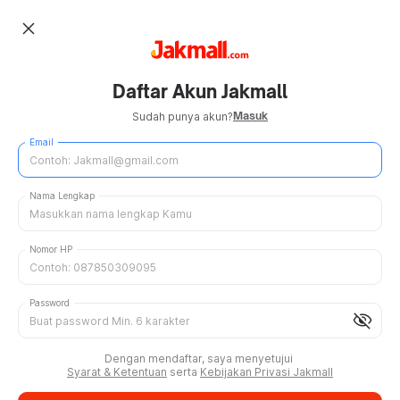
close
Daftar Akun Jakmall
Masuk
Sudah punya akun?
Email
Nama Lengkap
Nomor HP
Password
visibility_off
Dengan mendaftar, saya menyetujui
Syarat & Ketentuan
serta
Kebijakan Privasi Jakmall