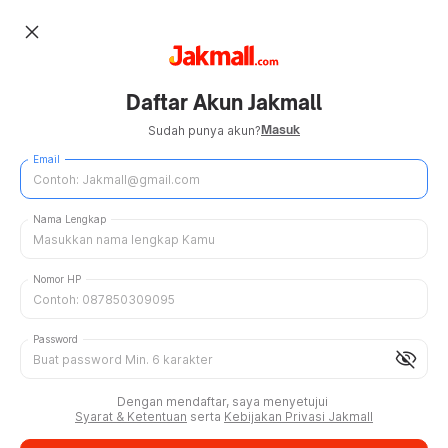
close
Daftar Akun Jakmall
Masuk
Sudah punya akun?
Email
Nama Lengkap
Nomor HP
Password
visibility_off
Dengan mendaftar, saya menyetujui
Syarat & Ketentuan
serta
Kebijakan Privasi Jakmall