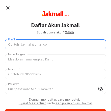
close
Daftar Akun Jakmall
Masuk
Sudah punya akun?
Email
Nama Lengkap
Nomor HP
Password
visibility_off
Dengan mendaftar, saya menyetujui
Syarat & Ketentuan
serta
Kebijakan Privasi Jakmall