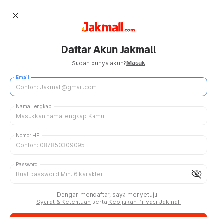
close
Daftar Akun Jakmall
Masuk
Sudah punya akun?
Email
Nama Lengkap
Nomor HP
Password
visibility_off
Dengan mendaftar, saya menyetujui
Syarat & Ketentuan
serta
Kebijakan Privasi Jakmall