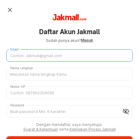
close
Daftar Akun Jakmall
Masuk
Sudah punya akun?
Email
Nama Lengkap
Nomor HP
Password
visibility_off
Dengan mendaftar, saya menyetujui
Syarat & Ketentuan
serta
Kebijakan Privasi Jakmall