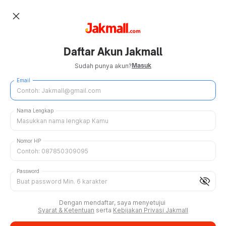
close
Daftar Akun Jakmall
Masuk
Sudah punya akun?
Email
Nama Lengkap
Nomor HP
Password
visibility_off
Dengan mendaftar, saya menyetujui
Syarat & Ketentuan
serta
Kebijakan Privasi Jakmall