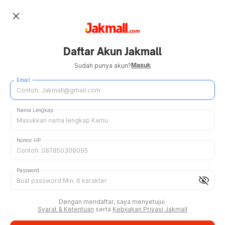
close
Daftar Akun Jakmall
Masuk
Sudah punya akun?
Email
Nama Lengkap
Nomor HP
Password
visibility_off
Dengan mendaftar, saya menyetujui
Syarat & Ketentuan
serta
Kebijakan Privasi Jakmall