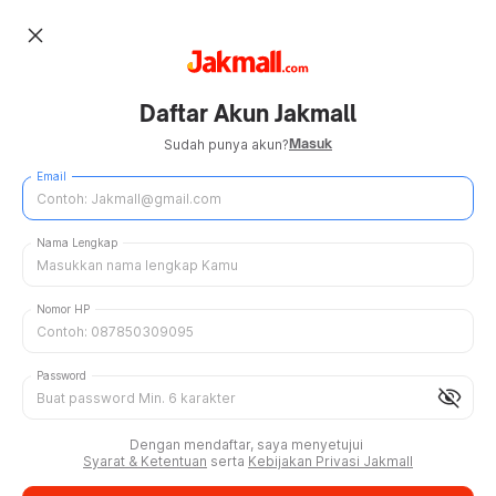
close
Daftar Akun Jakmall
Masuk
Sudah punya akun?
Email
Nama Lengkap
Nomor HP
Password
visibility_off
Dengan mendaftar, saya menyetujui
Syarat & Ketentuan
serta
Kebijakan Privasi Jakmall