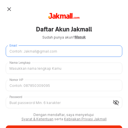
close
Daftar Akun Jakmall
Masuk
Sudah punya akun?
Email
Nama Lengkap
Nomor HP
Password
visibility_off
Dengan mendaftar, saya menyetujui
Syarat & Ketentuan
serta
Kebijakan Privasi Jakmall