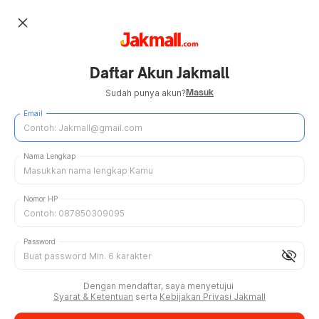
close
Daftar Akun Jakmall
Masuk
Sudah punya akun?
Email
Nama Lengkap
Nomor HP
Password
visibility_off
Dengan mendaftar, saya menyetujui
Syarat & Ketentuan
serta
Kebijakan Privasi Jakmall