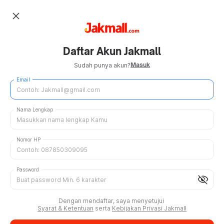
close
Daftar Akun Jakmall
Masuk
Sudah punya akun?
Email
Nama Lengkap
Nomor HP
Password
visibility_off
Dengan mendaftar, saya menyetujui
Syarat & Ketentuan
serta
Kebijakan Privasi Jakmall