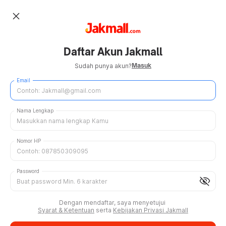
close
Daftar Akun Jakmall
Masuk
Sudah punya akun?
Email
Nama Lengkap
Nomor HP
Password
visibility_off
Dengan mendaftar, saya menyetujui
Syarat & Ketentuan
serta
Kebijakan Privasi Jakmall