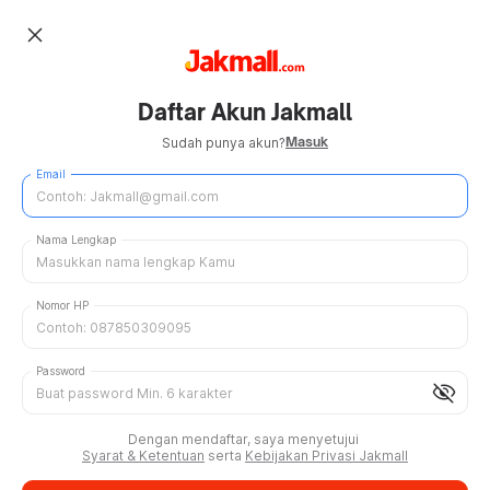
close
Daftar Akun Jakmall
Masuk
Sudah punya akun?
Email
Nama Lengkap
Nomor HP
Password
visibility_off
Dengan mendaftar, saya menyetujui
Syarat & Ketentuan
serta
Kebijakan Privasi Jakmall