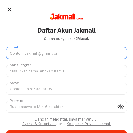
close
Daftar Akun Jakmall
Masuk
Sudah punya akun?
Email
Nama Lengkap
Nomor HP
Password
visibility_off
Dengan mendaftar, saya menyetujui
Syarat & Ketentuan
serta
Kebijakan Privasi Jakmall