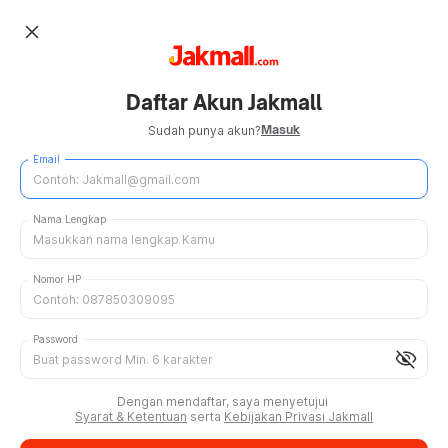
close
Daftar Akun Jakmall
Masuk
Sudah punya akun?
Email
Nama Lengkap
Nomor HP
Password
visibility_off
Dengan mendaftar, saya menyetujui
Syarat & Ketentuan
serta
Kebijakan Privasi Jakmall