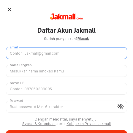
close
Daftar Akun Jakmall
Masuk
Sudah punya akun?
Email
Nama Lengkap
Nomor HP
Password
visibility_off
Dengan mendaftar, saya menyetujui
Syarat & Ketentuan
serta
Kebijakan Privasi Jakmall