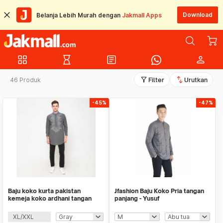
Download
Belanja Lebih Murah dengan
Jakmall Apps
grid_view
hourglass_empty
article
person
filter_alt
swap_vert
46 Produk
Filter
Urutkan
-45%
-47%
Baju koko kurta pakistan
Jfashion Baju Koko Pria tangan
kemeja koko ardhani tangan
panjang - Yusuf
panjang - Padli
XL/XXL