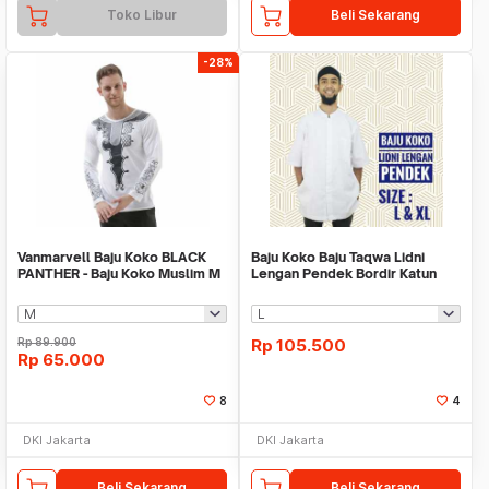
Toko Libur
Beli Sekarang
-28%
Vanmarvell Baju Koko BLACK
Baju Koko Baju Taqwa Lidni
PANTHER - Baju Koko Muslim M
Lengan Pendek Bordir Katun
to XXL 05
Baju Muslim Pria
Rp
89.900
Rp
105.500
Rp
65.000
8
4
DKI Jakarta
DKI Jakarta
Beli Sekarang
Beli Sekarang