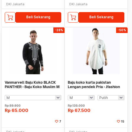
DKI Jakarta
DKI Jakarta
Beli Sekarang
Beli Sekarang
-28%
-50%
Vanmarvell Baju Koko BLACK
Baju koko kurta pakistan
PANTHER - Baju Koko Muslim M
Lengan pendek Pria - Jfashion
to XXL 01
Abas
Rp
89.900
Rp
135.000
Rp
65.000
Rp
67.500
7
15
DKI Jakarta
DKI Jakarta