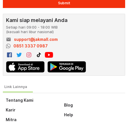
Submit
Kami siap melayani Anda
Setiap hari 09:00 - 18:00 WIB
(kecuali hari libur nasional)
email
support@jakmall.com
0851 3337 0987
Tentang Kami
Blog
Karir
Help
Mitra