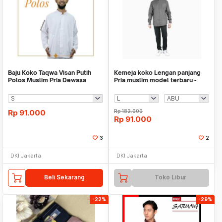
Baju Koko Taqwa Visan Putih
Kemeja koko Lengan panjang
Polos Muslim Pria Dewasa
Pria muslim model terbaru -
Lengan Panjang
Jfashion Adit
Rp
91.000
Rp
182.000
Rp
91.000
3
2
DKI Jakarta
DKI Jakarta
Beli Sekarang
Toko Libur
-22%
-29%