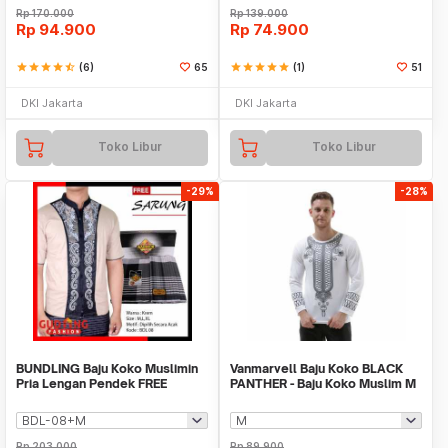
Rp
170.000
Rp
139.000
Rp
94.900
Rp
74.900
star
star
star
star
star_half
(6)
65
star
star
star
star
star
(1)
51
DKI Jakarta
DKI Jakarta
Toko Libur
Toko Libur
-29%
-28%
BUNDLING Baju Koko Muslimin
Vanmarvell Baju Koko BLACK
Pria Lengan Pendek FREE
PANTHER - Baju Koko Muslim M
SARUNG (BDL)
to XXL 02
Rp
203.000
Rp
89.900