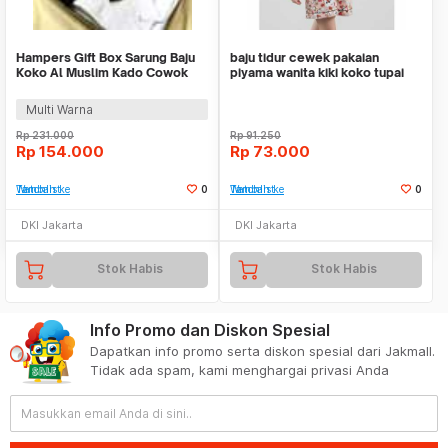
Hampers Gift Box Sarung Baju
baju tidur cewek pakaian
Koko Al Muslim Kado Cowok
piyama wanita kiki koko tupai
Ultah Wisuda
krem clp044
Multi Warna
Rp
231.000
Rp
91.250
Rp
154.000
Rp
73.000
Tambah ke Watchlist
0
Tambah ke Watchlist
0
DKI Jakarta
DKI Jakarta
Stok Habis
Stok Habis
Info Promo dan Diskon Spesial
Dapatkan info promo serta diskon spesial dari Jakmall.
Tidak ada spam, kami menghargai privasi Anda