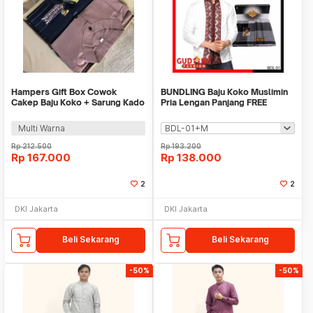
Hampers Gift Box Cowok
BUNDLING Baju Koko Muslimin
Cakep Baju Koko + Sarung Kado
Pria Lengan Panjang FREE
Cowok Kado Ulang
SARUNG (BDL)
Multi Warna
Rp
212.500
Rp
193.200
Rp
167.000
Rp
138.000
2
2
DKI Jakarta
DKI Jakarta
Beli Sekarang
Beli Sekarang
-50%
-50%