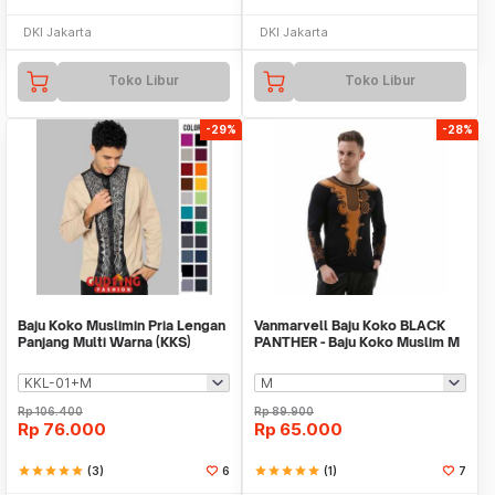
DKI Jakarta
DKI Jakarta
Toko Libur
Toko Libur
-29%
-28%
Baju Koko Muslimin Pria Lengan
Vanmarvell Baju Koko BLACK
Panjang Multi Warna (KKS)
PANTHER - Baju Koko Muslim M
to XXL 04
Rp
106.400
Rp
89.900
Rp
76.000
Rp
65.000
star
star
star
star
star
(3)
6
star
star
star
star
star
(1)
7