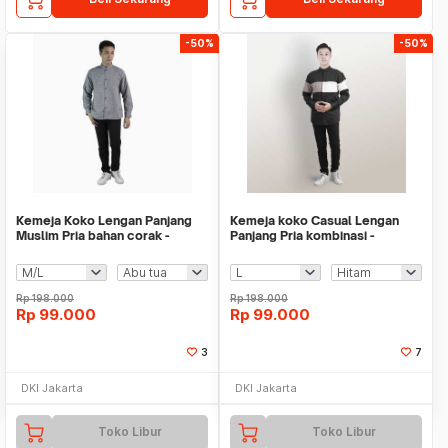
-50%
-50%
Kemeja Koko Lengan Panjang
Kemeja koko Casual Lengan
Muslim Pria bahan corak -
Panjang Pria kombinasi -
Jfashion Amir
Jfashion Diman
Rp
198.000
Rp
198.000
Rp
99.000
Rp
99.000
3
7
DKI Jakarta
DKI Jakarta
Toko Libur
Toko Libur