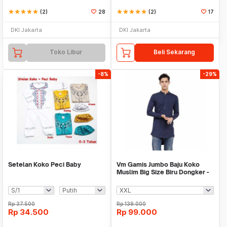
star
star
star
star
star
(2)
28
star
star
star
star
star
(2)
17
DKI Jakarta
DKI Jakarta
Toko Libur
Beli Sekarang
-8%
-29%
Setelan Koko Peci Baby
Vm Gamis Jumbo Baju Koko
Muslim Big Size Biru Dongker -
Navy-GK01
Rp
37.500
Rp
139.000
Rp
34.500
Rp
99.000