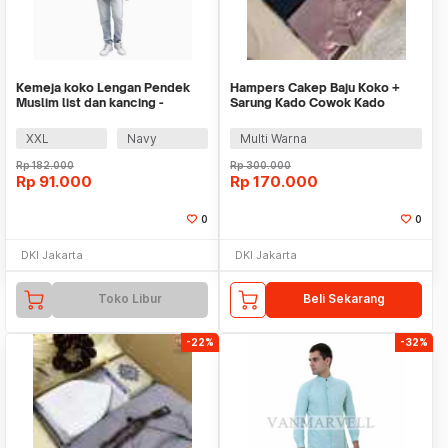
Kemeja koko Lengan Pendek
Hampers Cakep Baju Koko +
Muslim list dan kancing -
Sarung Kado Cowok Kado
Jfashion Salim
Ulang Tahun
XXL
Navy
Multi Warna
Rp
182.000
Rp
300.000
Rp
91.000
Rp
170.000
0
0
DKI Jakarta
DKI Jakarta
Toko Libur
Beli Sekarang
-22%
-32%