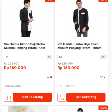
Vm Gamis Jumbo Baju Koko
Vm Gamis Jumbo Baju Koko
Muslim Panjang Hitam Putih -
Muslim Panjang Hitam - Hitam -
Gm 031
Gm-028
Rp
225.000
Rp
225.000
Rp
180.000
Rp
180.000
8
7
DKI Jakarta
DKI Jakarta
Beli Sekarang
Beli Sekarang
-20%