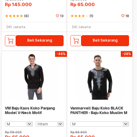
Rp
145.000
Rp
65.000
star
star
star
star
star
(6)
13
star
star
star
star
star_border
(1)
18
DKI Jakarta
DKI Jakarta
Beli Sekarang
Beli Sekarang
-46%
-28%
VM Baju Kaos Koko Panjang
Vanmarvell Baju Koko BLACK
Model V-Neck Motif
PANTHER - Baju Koko Muslim M
to XXL 03
Rp
119.000
Rp
89.900