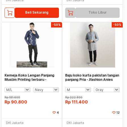
Beli Sekarang
Toko Libur
-50%
-50%
Kemeja Koko Lengan Panjang
Baju koko kurta pakistan tangan
Muslim Printing terbaru -
panjang Pria - Jfashion Anies
Jfashion Chanan
Rp
181.600
Rp
222.800
Rp
90.800
Rp
111.400
4
12
DKI Jakarta
DKI Jakarta