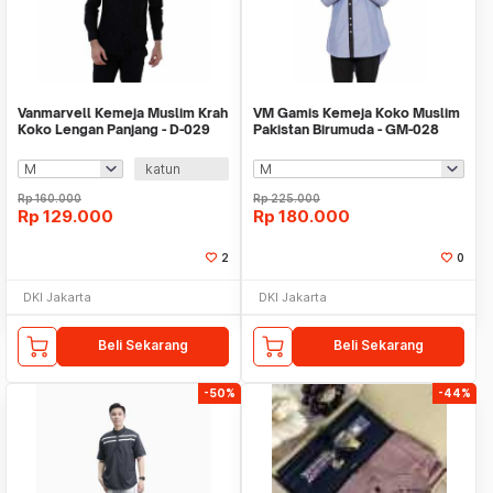
Vanmarvell Kemeja Muslim Krah
VM Gamis Kemeja Koko Muslim
Koko Lengan Panjang - D-029
Pakistan Birumuda - GM-028
katun
Rp
160.000
Rp
225.000
Rp
129.000
Rp
180.000
2
0
DKI Jakarta
DKI Jakarta
Beli Sekarang
Beli Sekarang
-50%
-44%