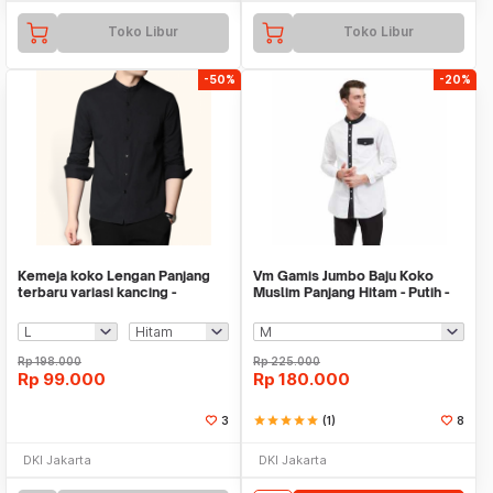
Toko Libur
Toko Libur
-50%
-20%
Kemeja koko Lengan Panjang
Vm Gamis Jumbo Baju Koko
terbaru variasi kancing -
Muslim Panjang Hitam - Putih -
Jfashion Dandy
Gm-028
Rp
198.000
Rp
225.000
Rp
99.000
Rp
180.000
3
star
star
star
star
star
(1)
8
DKI Jakarta
DKI Jakarta