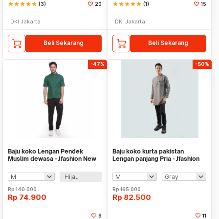
star
star
star
star
star
(3)
20
star
star
star
star
star
(1)
15
DKI Jakarta
DKI Jakarta
Beli Sekarang
Beli Sekarang
-47%
-50%
Baju koko Lengan Pendek
Baju koko kurta pakistan
Muslim dewasa - Jfashion New
Lengan panjang Pria - Jfashion
Reino
Chairil
Hijau
Rp
140.000
Rp
165.000
Rp
74.900
Rp
82.500
9
11