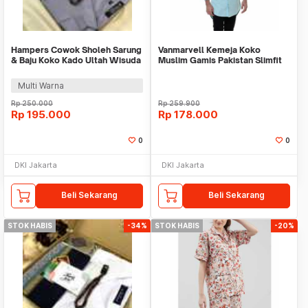
Hampers Cowok Sholeh Sarung
Vanmarvell Kemeja Koko
& Baju Koko Kado Ultah Wisuda
Muslim Gamis Pakistan Slimfit
Anniversary
Panjang Hijau
Multi Warna
Rp
250.000
Rp
259.900
Rp
195.000
Rp
178.000
0
0
DKI Jakarta
DKI Jakarta
Beli Sekarang
Beli Sekarang
STOK HABIS
-34%
STOK HABIS
-20%