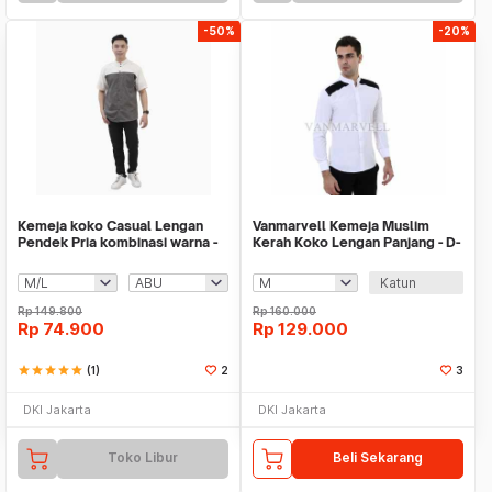
-50%
-20%
Kemeja koko Casual Lengan
Vanmarvell Kemeja Muslim
Pendek Pria kombinasi warna -
Kerah Koko Lengan Panjang - D-
Jfashion Dimas
028
Katun
Rp
149.800
Rp
160.000
Rp
74.900
Rp
129.000
star
star
star
star
star
(1)
2
3
DKI Jakarta
DKI Jakarta
Toko Libur
Beli Sekarang