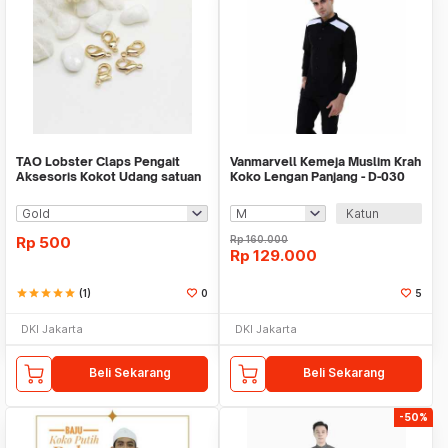
TAO Lobster Claps Pengait
Vanmarvell Kemeja Muslim Krah
Aksesoris Kokot Udang satuan
Koko Lengan Panjang - D-030
(1Pc)
Katun
Rp
500
Rp
160.000
Rp
129.000
star
star
star
star
star
(1)
0
5
DKI Jakarta
DKI Jakarta
Beli Sekarang
Beli Sekarang
-50%