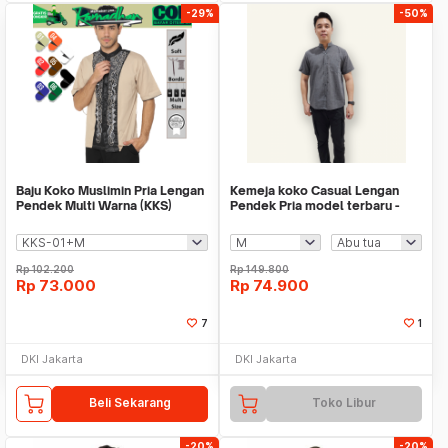
-29%
-50%
Baju Koko Muslimin Pria Lengan
Kemeja koko Casual Lengan
Pendek Multi Warna (KKS)
Pendek Pria model terbaru -
Jfashion Yudhi
Rp
102.200
Rp
149.800
Rp
73.000
Rp
74.900
7
1
DKI Jakarta
DKI Jakarta
Beli Sekarang
Toko Libur
-20%
-20%