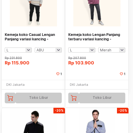
Kemeja koko Casual Lengan
Kemeja koko Lengan Panjang
Panjang variasi kancing -
terbaru variasi kancing -
Jfashion Ferdy
Jfashion Hasan
Rp
231.800
Rp
207.800
Rp
115.900
Rp
103.900
1
1
DKI Jakarta
DKI Jakarta
Toko Libur
Toko Libur
-20%
-20%