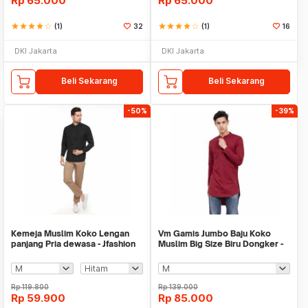
Rp
65.000
Rp
65.000
star
star
star
star
star_border
(1)
32
star
star
star
star
star_border
(1)
16
DKI Jakarta
DKI Jakarta
Beli Sekarang
Beli Sekarang
-50%
-39%
Kemeja Muslim Koko Lengan
Vm Gamis Jumbo Baju Koko
panjang Pria dewasa - Jfashion
Muslim Big Size Biru Dongker -
Rafi
Maroon - GK-01
Rp
119.800
Rp
139.000
Rp
59.900
Rp
85.000