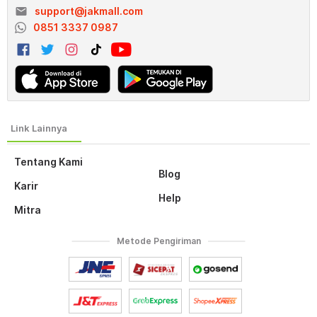
email
support@jakmall.com
0851 3337 0987
Tentang Kami
Blog
Karir
Help
Mitra
Metode Pengiriman