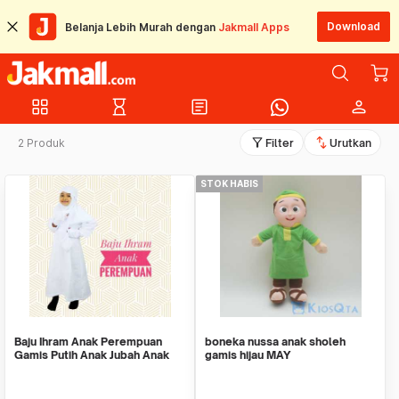
Download
Belanja Lebih Murah dengan
Jakmall Apps
grid_view
hourglass_empty
article
person
filter_alt
swap_vert
2 Produk
Filter
Urutkan
STOK HABIS
Baju Ihram Anak Perempuan
boneka nussa anak sholeh
Gamis Putih Anak Jubah Anak
gamis hijau MAY
Busana Muslim