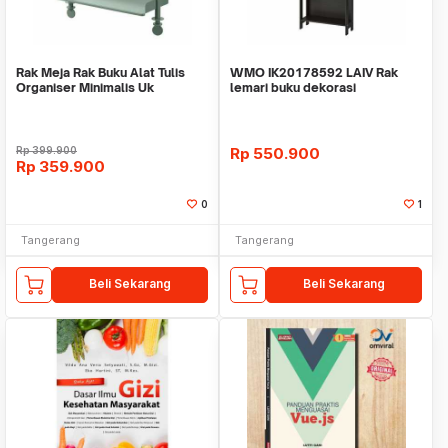
Rak Meja Rak Buku Alat Tulis
WMO IK20178592 LAIV Rak
Organiser Minimalis Uk
lemari buku dekorasi
40X37cm WM IK9007
62x165x24cm
Rp
399.900
Rp
550.900
Rp
359.900
0
1
Tangerang
Tangerang
Beli Sekarang
Beli Sekarang