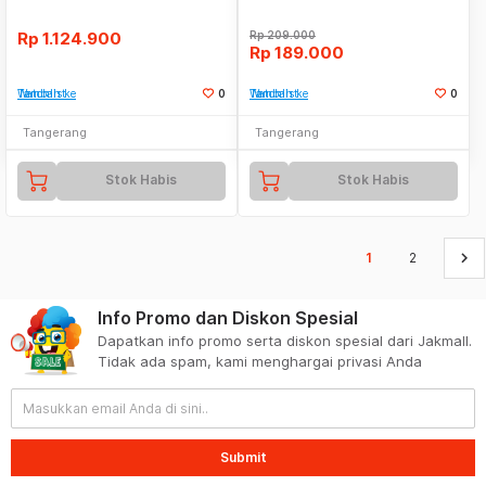
Rp
1.124.900
Rp
209.000
Rp
189.000
Tambah ke Watchlist
0
Tambah ke Watchlist
0
Tangerang
Tangerang
Stok Habis
Stok Habis
keyboard_arrow_right
1
2
Info Promo dan Diskon Spesial
Dapatkan info promo serta diskon spesial dari Jakmall.
Tidak ada spam, kami menghargai privasi Anda
Submit