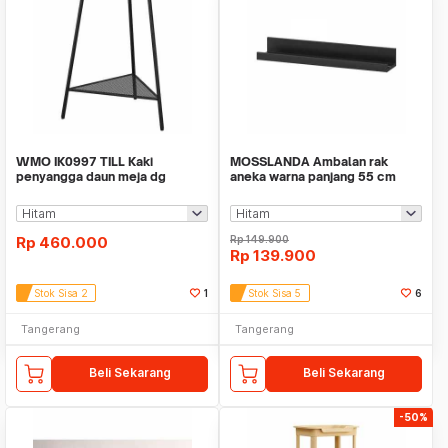
WMO IK0997 TILL Kaki
MOSSLANDA Ambalan rak
penyangga daun meja dg
aneka warna panjang 55 cm
penyimpanan rak 36x57x70cm
Rp
460.000
Rp
149.900
Rp
139.900
Stok Sisa 2
1
Stok Sisa 5
6
Tangerang
Tangerang
Beli Sekarang
Beli Sekarang
-50%