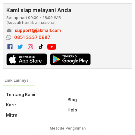
Kami siap melayani Anda
Setiap hari 09:00 - 18:00 WIB
(kecuali hari libur nasional)
email
support@jakmall.com
0851 3337 0987
Tentang Kami
Blog
Karir
Help
Mitra
Metode Pengiriman