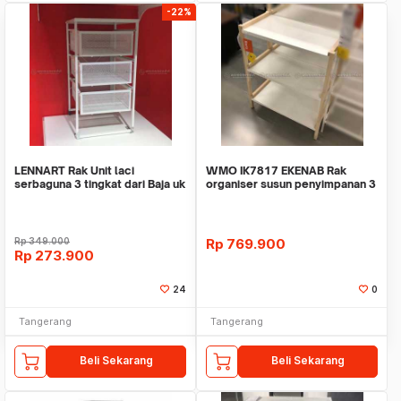
-22%
LENNART Rak Unit laci
WMO IK7817 EKENAB Rak
serbaguna 3 tingkat dari Baja uk
organiser susun penyimpanan 3
30x34x56cm
tingkat 70x34x86cm
Rp
349.000
Rp
769.900
Rp
273.900
24
0
Tangerang
Tangerang
Beli Sekarang
Beli Sekarang