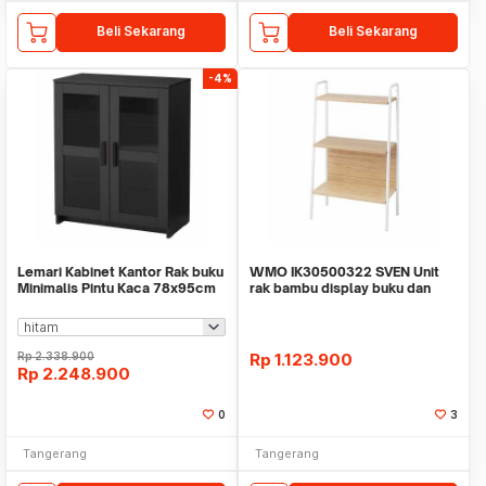
Beli Sekarang
Beli Sekarang
-4%
Lemari Kabinet Kantor Rak buku
WMO IK30500322 SVEN Unit
Minimalis Pintu Kaca 78x95cm
rak bambu display buku dan
WMO IK1500
pajangan 60x99 cm
Rp
2.338.900
Rp
1.123.900
Rp
2.248.900
0
3
Tangerang
Tangerang