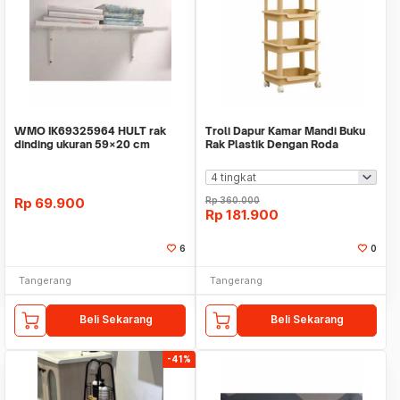
WMO IK69325964 HULT rak
Troli Dapur Kamar Mandi Buku
dinding ukuran 59×20 cm
Rak Plastik Dengan Roda
Aether WMO AZ2433
Rp
69.900
Rp
360.000
Rp
181.900
6
0
Tangerang
Tangerang
Beli Sekarang
Beli Sekarang
-41%