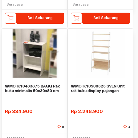
Surabaya
Surabaya
Beli Sekarang
Beli Sekarang
WMO IK10483875 BAGG Rak
WMO IK10500323 SVEN Unit
buku minimalis 50x30x80 cm
rak buku display pajangan
80x180 cm
Rp
334.900
Rp
2.248.900
0
3
Tangerang
Tangerang