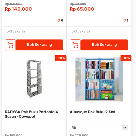
Rp
150.000
Rp
80.000
Rp
140.000
Rp
65.000
6
1
DKI Jakarta
DKI Jakarta
Beli Sekarang
Beli Sekarang
-10%
-18%
RADYSA Rak Buku Portable 4
Allunique Rak Buku 2 Sisi
Susun - Cowspot
Rp
109.000
Rp
229.000