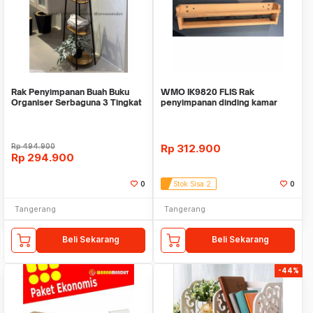
Rak Penyimpanan Buah Buku
WMO IK9820 FLIS Rak
Organiser Serbaguna 3 Tingkat
penyimpanan dinding kamar
WMO IF6950
anak kayu pinus solid
Rp
494.900
Rp
312.900
Rp
294.900
0
Stok Sisa 2
0
Tangerang
Tangerang
Beli Sekarang
Beli Sekarang
-44%