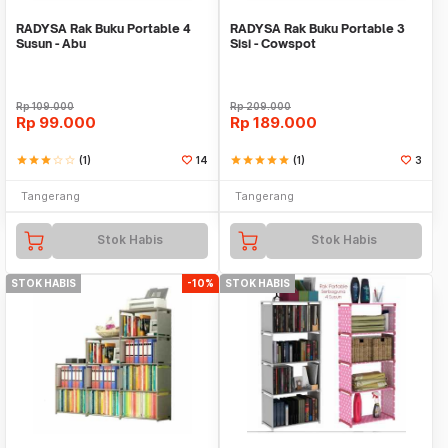
RADYSA Rak Buku Portable 4
RADYSA Rak Buku Portable 3
Susun - Abu
Sisi - Cowspot
Rp
109.000
Rp
209.000
Rp
99.000
Rp
189.000
star
star
star
star_border
star_border
(1)
14
star
star
star
star
star
(1)
3
Tangerang
Tangerang
Stok Habis
Stok Habis
STOK HABIS
-10%
STOK HABIS