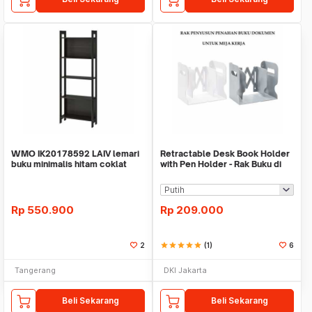
WMO IK20178592 LAIV lemari
Retractable Desk Book Holder
buku minimalis hitam coklat
with Pen Holder - Rak Buku di
62x165 cm
Meja Anda
Rp
550.900
Rp
209.000
2
star
star
star
star
star
(1)
6
Tangerang
DKI Jakarta
Beli Sekarang
Beli Sekarang