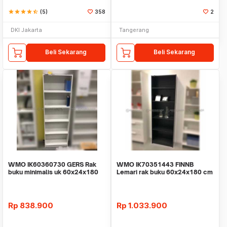
star
star
star
star
star_half
(5)
358
2
DKI Jakarta
Tangerang
Beli Sekarang
Beli Sekarang
WMO IK60360730 GERS Rak
WMO IK70351443 FINNB
buku minimalis uk 60x24x180
Lemari rak buku 60x24x180 cm
cm
particleboard
Rp
838.900
Rp
1.033.900