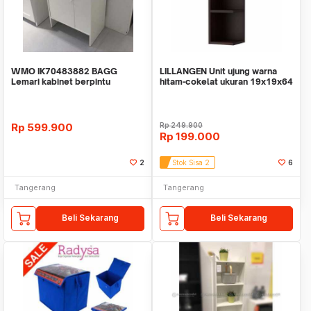
WMO IK70483882 BAGG
LILLANGEN Unit ujung warna
Lemari kabinet berpintu
hitam-cokelat ukuran 19x19x64
50x30x80 cm
cm
Rp
599.900
Rp
249.900
Rp
199.000
2
Stok Sisa 2
6
Tangerang
Tangerang
Beli Sekarang
Beli Sekarang