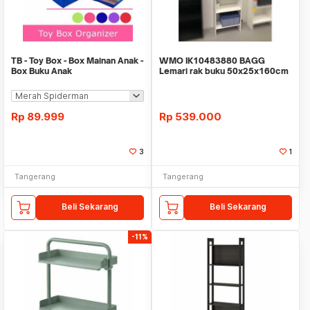
TB - Toy Box - Box Mainan Anak -
WMO IK10483880 BAGG
Box Buku Anak
Lemari rak buku 50x25x160cm
Rp
89.999
Rp
539.000
3
1
Tangerang
Tangerang
Beli Sekarang
Beli Sekarang
-11%