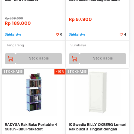
Fungsi Tempat
Rp
209.000
Rp
97.900
Rp
189.000
Tambah ke Watchlist
0
Tambah ke Watchlist
4
Tangerang
Surabaya
Stok Habis
Stok Habis
STOK HABIS
-10%
STOK HABIS
RADYSA Rak Buku Portable 4
IK Swedia BILLY OXBERG Lemari
Susun - Biru Polkadot
Rak buku 3 Tingkat dengan
Pintu 40X28X10