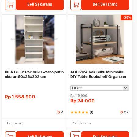
Beli Sekarang
Beli Sekarang
-39%
IKEA BILLY Rak buku warna putih
AOLIVIYA Rak Buku Minimalis
ukuran 80x28x202 cm
DIY Table Bookshelf Organizer
Double Layer - AO30
Rp
1.558.900
Rp
119.900
Rp
74.000
4
star
star
star
star
star
(1)
114
Tangerang
DKI Jakarta
Beli Sekarang
Beli Sekarang