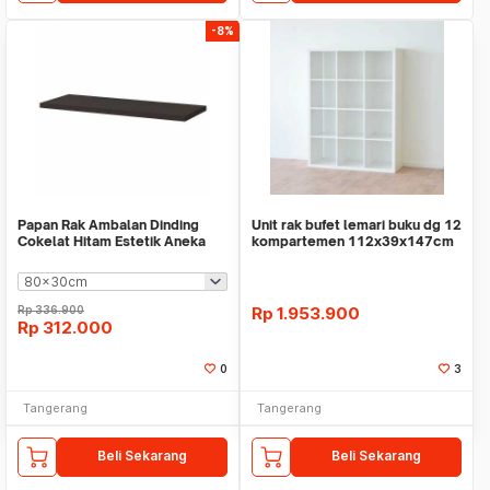
-8%
Papan Rak Ambalan Dinding
Unit rak bufet lemari buku dg 12
Cokelat Hitam Estetik Aneka
kompartemen 112x39x147cm
Ukuran WM IK0493
WMO IK9939
Rp
336.900
Rp
1.953.900
Rp
312.000
0
3
Tangerang
Tangerang
Beli Sekarang
Beli Sekarang