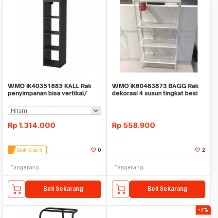
WMO IK40351883 KALL Rak
WMO IK60483873 BAGG Rak
penyimpanan bisa vertikal/
dekorasi 4 susun tingkat besi
horizontal 42x147cm
60x116x25cm
Rp
1.314.000
Rp
558.900
Stok Sisa 5
0
2
Tangerang
Tangerang
Beli Sekarang
Beli Sekarang
-7%