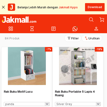
Download
Belanja Lebih Murah dengan
Jakmall Apps
grid_view
hourglass_empty
article
person
filter_alt
swap_vert
84 Produk
Filter
Urutkan
-7%
-19%
Rak Buku Motif Lucu
Rak Buku Portable 5 Lapis 4
Ruang