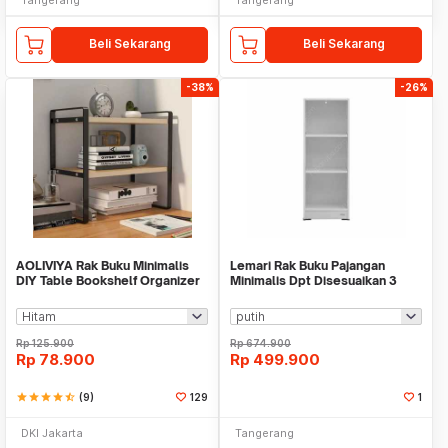
Beli Sekarang
Beli Sekarang
-38%
-26%
AOLIVIYA Rak Buku Minimalis
Lemari Rak Buku Pajangan
DIY Table Bookshelf Organizer
Minimalis Dpt Disesuaikan 3
Double Layer - AO40
Tingkat WM IF4184
Rp
125.900
Rp
674.900
Rp
78.900
Rp
499.900
star
star
star
star
star_half
(9)
129
1
DKI Jakarta
Tangerang