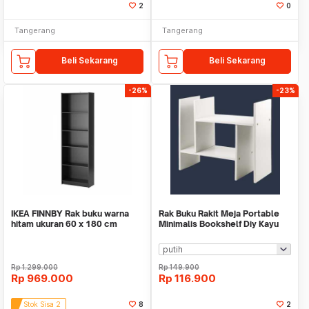
2
0
Tangerang
Tangerang
Beli Sekarang
Beli Sekarang
-26%
-23%
IKEA FINNBY Rak buku warna
Rak Buku Rakit Meja Portable
hitam ukuran 60 x 180 cm
Minimalis Bookshelf Diy Kayu
WMO YUZW404
Rp
1.299.000
Rp
149.900
Rp
969.000
Rp
116.900
Stok Sisa 2
8
2