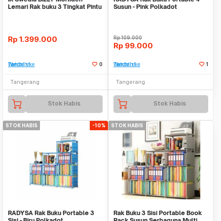
Lemari Rak buku 3 Tingkat Pintu
Susun - Pink Polkadot
Kaca 40X28X10
Rp
1.399.000
Rp
109.000
Rp
99.000
Tambah ke Watchlist
0
Tambah ke Watchlist
1
Tangerang
Tangerang
Stok Habis
Stok Habis
STOK HABIS
-10%
STOK HABIS
RADYSA Rak Buku Portable 3
Rak Buku 3 Sisi Portable Book
Sisi - Biru Polkadot
Rack Susun Serbaguna Multi