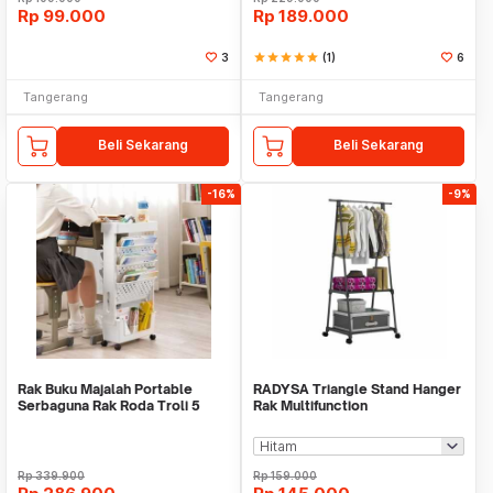
Rp
99.000
Rp
189.000
3
star
star
star
star
star
(1)
6
Tangerang
Tangerang
Beli Sekarang
Beli Sekarang
-16%
-9%
Rak Buku Majalah Portable
RADYSA Triangle Stand Hanger
Serbaguna Rak Roda Troli 5
Rak Multifunction
Susun WMO IF7368
Rp
339.900
Rp
159.000