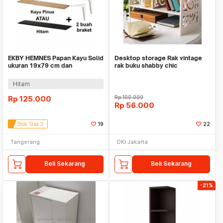
EKBY HEMNES Papan Kayu Solid
Desktop storage Rak vintage
ukuran 19x79 cm dan
rak buku shabby chic
Penyangga
Hitam
Rp
125.000
Rp
100.000
Rp
56.000
Stok Sisa 3
19
22
Tangerang
DKI Jakarta
Beli Sekarang
Beli Sekarang
-21%