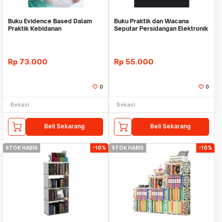
Buku Evidence Based Dalam
Buku Praktik dan Wacana
Praktik Kebidanan
Seputar Persidangan Elektronik
- Hitam Putih
Rp
73.000
Rp
55.000
0
0
Bekasi
Bekasi
Beli Sekarang
Beli Sekarang
STOK HABIS
-10%
STOK HABIS
-10%