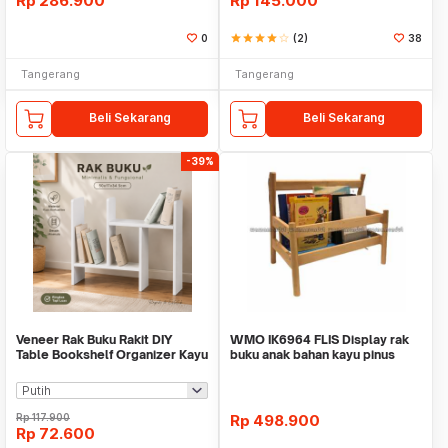
Rp
286.900
Rp
145.000
0
star
star
star
star
star_border
(2)
38
Tangerang
Tangerang
Beli Sekarang
Beli Sekarang
-39%
Veneer Rak Buku Rakit DIY
WMO IK6964 FLIS Display rak
Table Bookshelf Organizer Kayu
buku anak bahan kayu pinus
50x17x34.5cm - ZW404
49x28x41cm
Rp
117.900
Rp
498.900
Rp
72.600