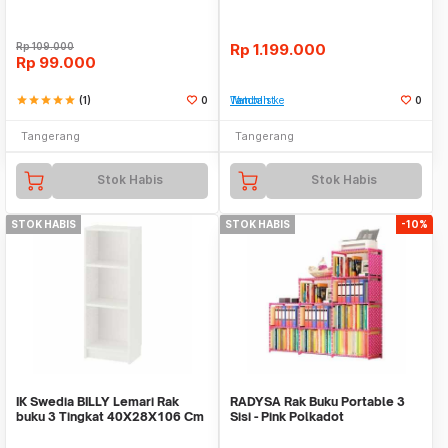
Rp
109.000
Rp
1.199.000
Rp
99.000
star
star
star
star
star
(1)
0
Tambah ke Watchlist
0
Tangerang
Tangerang
Stok Habis
Stok Habis
STOK HABIS
STOK HABIS
-10%
IK Swedia BILLY Lemari Rak
RADYSA Rak Buku Portable 3
buku 3 Tingkat 40X28X106 Cm
Sisi - Pink Polkadot