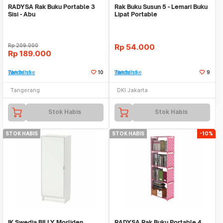
RADYSA Rak Buku Portable 3
Rak Buku Susun 5 - Lemari Buku
Sisi - Abu
Lipat Portable
Rp
209.000
Rp
54.000
Rp
189.000
Tambah ke Watchlist
10
Tambah ke Watchlist
9
Tangerang
DKI Jakarta
Stok Habis
Stok Habis
STOK HABIS
STOK HABIS
-10%
IK Swedia BILLY Morliden
RADYSA Rak Buku Portable 4