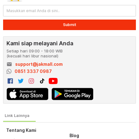
Submit
Kami siap melayani Anda
Setiap hari 09:00 - 18:00 WIB
(kecuali hari libur nasional)
email
support@jakmall.com
0851 3337 0987
Tentang Kami
Blog