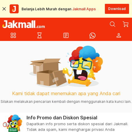
Download
Belanja Lebih Murah dengan
Jakmall Apps
grid_view
hourglass_empty
article
person
Kami tidak dapat menemukan apa yang Anda cari
Silakan melakukan pencarian kembali dengan menggunakan kata kunci lain.
Info Promo dan Diskon Spesial
Dapatkan info promo serta diskon spesial dari Jakmall.
Tidak ada spam, kami menghargai privasi Anda