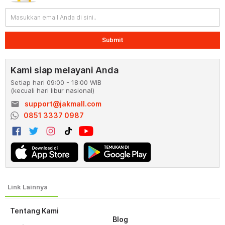
Submit
Kami siap melayani Anda
Setiap hari 09:00 - 18:00 WIB
(kecuali hari libur nasional)
email
support@jakmall.com
0851 3337 0987
Tentang Kami
Blog