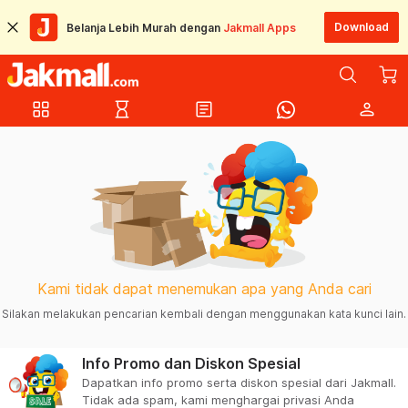
Download
Belanja Lebih Murah dengan
Jakmall Apps
grid_view
hourglass_empty
article
person
Kami tidak dapat menemukan apa yang Anda cari
Silakan melakukan pencarian kembali dengan menggunakan kata kunci lain.
Info Promo dan Diskon Spesial
Dapatkan info promo serta diskon spesial dari Jakmall.
Tidak ada spam, kami menghargai privasi Anda