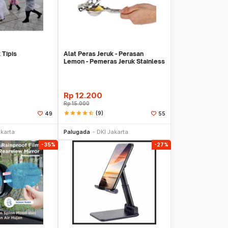
 Tipis
Alat Peras Jeruk - Perasan
Lemon - Pemeras Jeruk Stainless
Steel
Rp
12.200
Rp
15.000
star
star
star
star
star_half
(9)
49
55
li Sekarang
Beli Sekarang
akarta
Palugada
DKI Jakarta
-35%
-27%