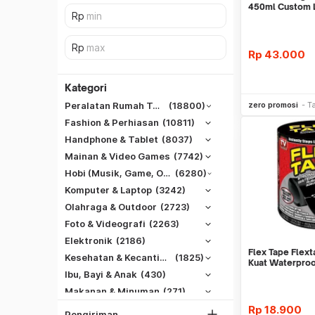
450ml Custom 
Corporate
Rp
43.000
Kategori
Be
zero promosi
T
Peralatan Rumah Tangga
(18800)
Fashion & Perhiasan
(10811)
Handphone & Tablet
(8037)
Mainan & Video Games
(7742)
Hobi (Musik, Game, Otomotif, Dll)
(6280)
Komputer & Laptop
(3242)
Olahraga & Outdoor
(2723)
Foto & Videografi
(2263)
SiCepat REG
Elektronik
(2186)
SiCepat BEST
Flex Tape Flext
DKI Jakarta
Kesehatan & Kecantikan
(1825)
Kuat Waterproo
SiCepat Gokil
Tangerang
Ibu, Bayi & Anak
(430)
SiCepat Halu
Makanan & Minuman
(271)
Bekasi
JNE REG
Rp
18.900
Bogor
Pengiriman