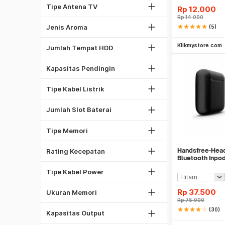
Antena Omni
Tipe Antena TV
Rp
12.000
Oceanic
Rp
14.000
1
Spicy
Jenis Aroma
star
star
star
star
star
(5)
2
Be
1/2 PK
Klikmystore.com
5
Jumlah Tempat HDD
1 PK
1
2 PK
Kapasitas Pendingin
2
Kabel NYA
4
Kabel NYM
Tipe Kabel Listrik
6
DDR4
8
Jumlah Slot Baterai
GDDR5
1333 Mhz
DDR3
Tipe Memori
1600 Mhz
2GB
2133 Mhz
Handsfree-Hea
Rating Kecepatan
4GB
Kabel Listrik
Bluetooth Inpo
8GB
Bluetooth V5.Do
Kabel PSU Komputer
Tipe Kabel Power
16GB
450W
32GB
Rp
37.500
Ukuran Memori
500W
Rp
75.000
27"
Laser
star
star
star
star
star_border
(30)
550W
Kapasitas Output
32"
Be
Dot Matrix