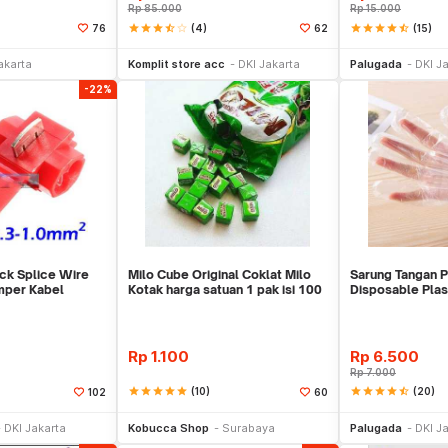
Rp
85.000
Rp
15.000
star
star
star
star_half
star_border
(4)
star
star
star
star
star_half
(15)
76
62
li Sekarang
Beli Sekarang
Be
akarta
Komplit store acc
DKI Jakarta
Palugada
DKI J
-22%
ck Splice Wire
Milo Cube Original Coklat Milo
Sarung Tangan Pl
mper Kabel
Kotak harga satuan 1 pak isi 100
Disposable Plas
pcs
Rp
1.100
Rp
6.500
Rp
7.000
star
star
star
star
star
(10)
star
star
star
star
star_half
(20)
102
60
li Sekarang
Beli Sekarang
Be
DKI Jakarta
Kobucca Shop
Surabaya
Palugada
DKI J