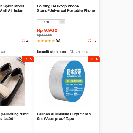
un Spion Mobil
Folding Desktop Phone
ti Air hujan
Stand/Universal Portable Phone
Holder
Rp
9.900
Rp
13.500
star
star
star
star
star_half
(6)
46
57
li Sekarang
Beli Sekarang
akarta
Komplit store acc
DKI Jakarta
-20%
-30%
 pelindung tumit
Lakban Aluminium Butyl 5cm x
rs fas004
5m Waterproof Tape