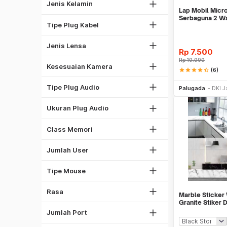
Lightning
Wanita
Jenis Kelamin
Lensa Plus
Lap Mobil Micr
Canon
30 Pin Apple
Lensa Anti UV
Serbaguna 2 W
Tipe Plug Kabel
Nikon
Lihat Semua
Lensa Anti Blueray
Sony
Lensa Photochromic
Jenis Lensa
Rp
7.500
Fujitsu
Rp
10.000
GoPro
Kesesuaian Kamera
star
star
star
star
star_half
(6)
Toslink
Be
RCA
Tipe Plug Audio
Palugada
DKI J
3.5 mm
Class 4
1 Port
2.5 mm
Ukuran Plug Audio
Class 6
2 Port
Class 10
Strawberry
Class Memori
3 Port
1
Sotong
4 Port
3
Jumlah User
Ayam
Mouse Wireless
5 Port
Floral
Sapi
Mouse Wired
Tipe Mouse
6 Port
Citrus
Sayur
7 Port
Woody
Rasa
Antena Grid
Lihat Semua
Marble Sticker
8 Port
Oriental
Granite Stiker 
Antena Parabola
Meja Kitchen
10 Port
Jumlah Port
Fruity
Antena Yagi
Green