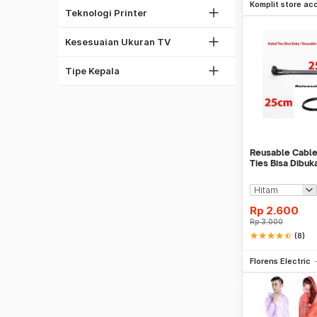
37"
Komplit store ac
Thermal Printer
Teknologi Printer
42"
Phillips
60"
Kesesuaian Ukuran TV
Torx
Obeng Set
Tipe Kepala
Reusable Cable
Ties Bisa Dibuk
Rp
2.600
Rp
3.000
star
star
star
star
star_half
(8)
Be
Florens Electric