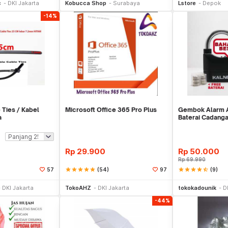
c
DKI Jakarta
Kobucca Shop
Surabaya
Lstore
Depok
-14%
 Ties / Kabel
Microsoft Office 365 Pro Plus
Gembok Alarm An
a
Baterai Cadang
Rp
29.900
Rp
50.000
Rp
69.990
star
star
star
star
star
(54)
star
star
star
star
star_half
(9)
57
97
li Sekarang
Beli Sekarang
Be
DKI Jakarta
TokoAHZ
DKI Jakarta
tokokadounik
D
-44%