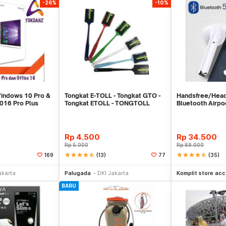
-26%
-10%
Windows 10 Pro &
Tongkat E-TOLL - Tongkat GTO -
Handsfree/Hea
2016 Pro Plus
Tongkat ETOLL - TONGTOLL
Bluetooth Airp
Rp
4.500
Rp
34.500
Rp
5.000
Rp
69.000
star
star
star
star
star_half
(13)
star
star
star
star
star_half
(35)
169
77
li Sekarang
Beli Sekarang
Be
akarta
Palugada
DKI Jakarta
Komplit store acc
BARU