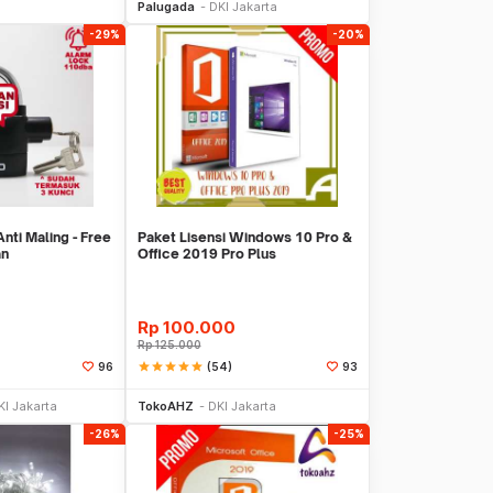
Palugada
DKI Jakarta
-29%
-20%
ti Maling - Free
Paket Lisensi Windows 10 Pro &
an
Office 2019 Pro Plus
Rp
100.000
Rp
125.000
star
star
star
star
star
(54)
96
93
li Sekarang
Beli Sekarang
KI Jakarta
TokoAHZ
DKI Jakarta
-26%
-25%