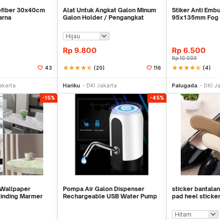
ofiber 30x40cm
Alat Untuk Angkat Galon Minum
Stiker Anti Emb
arna
Galon Holder / Pengangkat
95x135mm Fog An
Galon - X446
ScreenGuard
Rp
9.800
Rp
6.500
Rp
10.000
star
star
star
star
star_half
(20)
star
star
star
star
star_half
(4)
43
116
li Sekarang
Beli Sekarang
Be
akarta
Hariku
DKI Jakarta
Palugada
DKI J
-15%
-45%
 Wallpaper
Pompa Air Galon Dispenser
sticker bantalan
Dinding Marmer
Rechargeable USB Water Pump
pad heel sticke