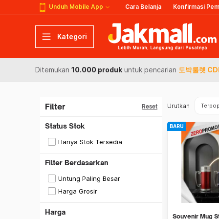
Unduh Mobile App
Cara Belanja
Konfirmasi Pe
Kategori
Ditemukan
10.000 produk
untuk pencarian
도박룰렛 C
Filter
Urutkan
Terpop
Reset
Status Stok
BARU
Hanya Stok Tersedia
Filter Berdasarkan
Untung Paling Besar
Harga Grosir
Harga
Souvenir Mug S