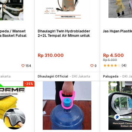
peda / Manset
Dhaulagiri Twin Hydrobladder
Jas Hujan Plastik
a Basket Futsal
2+2L Tempat Air Minum untuk
Outdoor
Rp
310.000
Rp
4.500
Rp
5.000
star
star
star
star
star_border
(4)
154
0
li Sekarang
Beli Sekarang
Be
Jakarta
Dhaulagiri Official
DKI Jakarta
Palugada
DKI J
-25%