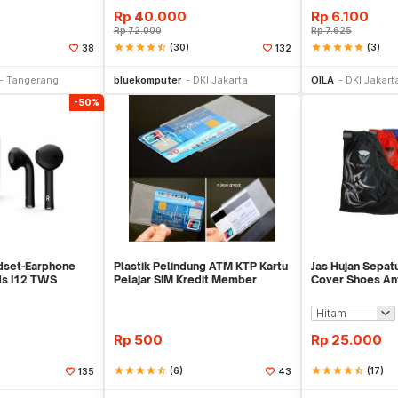
Rp
40.000
Rp
6.100
Rp
72.000
Rp
7.625
star
star
star
star
star_half
(30)
star
star
star
star
star
(3)
38
132
li Sekarang
Beli Sekarang
Be
Tangerang
bluekomputer
DKI Jakarta
OILA
DKI Jakart
-50%
dset-Earphone
Plastik Pelindung ATM KTP Kartu
Jas Hujan Sepat
ds I12 TWS
Pelajar SIM Kredit Member
Cover Shoes Ant
ff
Cover Pelind
Rp
500
Rp
25.000
star
star
star
star
star_half
(6)
star
star
star
star
star_half
(17)
135
43
li Sekarang
Beli Sekarang
Be