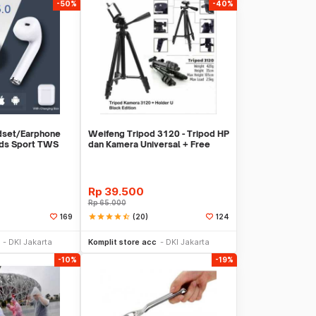
-50%
-40%
dset/Earphone
Weifeng Tripod 3120 - Tripod HP
ods Sport TWS
dan Kamera Universal + Free
Holder U
Rp
39.500
Rp
65.000
star
star
star
star
star_half
(20)
169
124
li Sekarang
Beli Sekarang
DKI Jakarta
Komplit store acc
DKI Jakarta
-10%
-19%