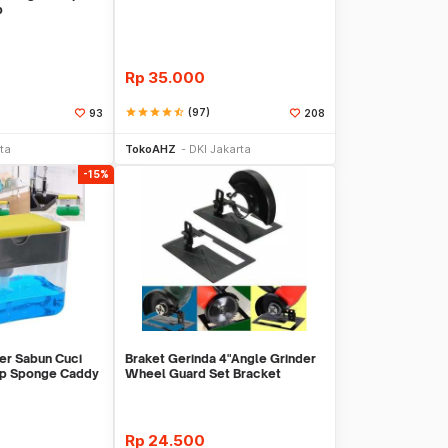
p
Rp
35.000
star
star
star
star
star_half
(97)
93
208
li Sekarang
Beli Sekarang
ta
TokoAHZ
DKI Jakarta
-15%
er Sabun Cuci
Braket Gerinda 4"Angle Grinder
mp Sponge Caddy
Wheel Guard Set Bracket
Dudukan Gerinda
Rp
24.500