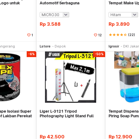
Logo untuk
Automotif Serbaguna
Tempat Make U
Rp
3.588
Rp
3.890
star
star
star
star
star_half
(22)
1
12
li Sekarang
Beli Sekarang
Be
angerang
Lstore
Depok
Igrosir
DKI Jakar
-6%
-50%
ape Isolasi Super
Liger L-3121 Tripod
Tempat Dispens
f Lakban Perekat
Photography Light Stand Full
Piring Soap Pu
Besi Portable-Large
Rp
42.500
Rp
12.900