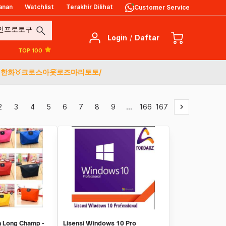
anan
Watchlist
Terakhir Dilihat
Customer Service
search
Login
/
Daftar
TOP 100
센한화♉크로스아웃֮로즈마리토토/
2
3
4
5
6
7
8
9
...
166
167
keyboard_arrow_right
 Long Champ -
Lisensi Windows 10 Pro