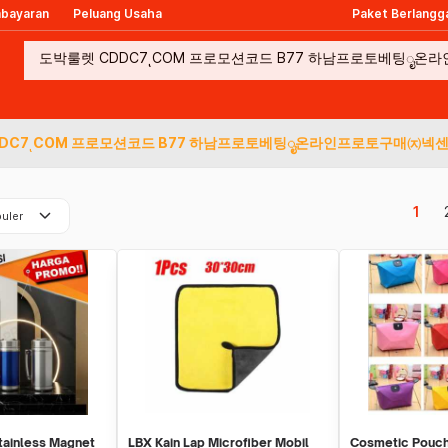
mbayaran
Peluang Usaha
Paket Berlangg
DDC7ͺCOM 프로모션코드 B77 하남프로토베팅ೖ온라인프로토구매㈈넥
keyboard_arrow_down
1
uler
tainless Magnet
LBX Kain Lap Microfiber Mobil
Cosmetic Pouch