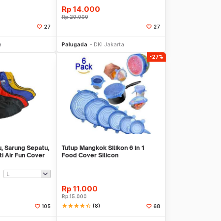
Rp
14.000
Rp
20.000
27
27
li Sekarang
Beli Sekarang
a
Palugada
DKI Jakarta
-27%
u, Sarung Sepatu,
Tutup Mangkok Silikon 6 in 1
i Air Fun Cover
Food Cover Silicon
Rp
11.000
Rp
15.000
star
star
star
star
star_half
(8)
105
68
li Sekarang
Beli Sekarang