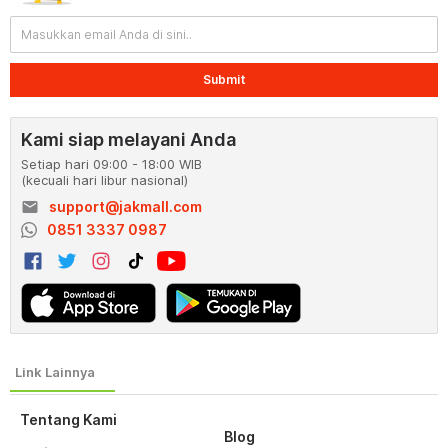
Submit
Kami siap melayani Anda
Setiap hari 09:00 - 18:00 WIB
(kecuali hari libur nasional)
email
support@jakmall.com
0851 3337 0987
Tentang Kami
Blog