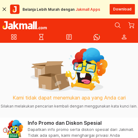
Download
Belanja Lebih Murah dengan
Jakmall Apps
grid_view
hourglass_empty
article
person
Kami tidak dapat menemukan apa yang Anda cari
Silakan melakukan pencarian kembali dengan menggunakan kata kunci lain.
Info Promo dan Diskon Spesial
Dapatkan info promo serta diskon spesial dari Jakmall.
Tidak ada spam, kami menghargai privasi Anda