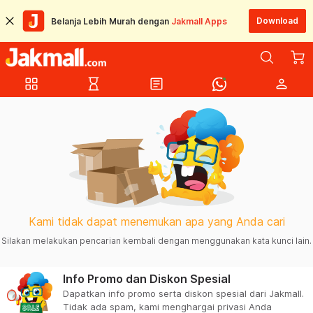
Download
Belanja Lebih Murah dengan
Jakmall Apps
grid_view
hourglass_empty
article
person
Kami tidak dapat menemukan apa yang Anda cari
Silakan melakukan pencarian kembali dengan menggunakan kata kunci lain.
Info Promo dan Diskon Spesial
Dapatkan info promo serta diskon spesial dari Jakmall.
Tidak ada spam, kami menghargai privasi Anda