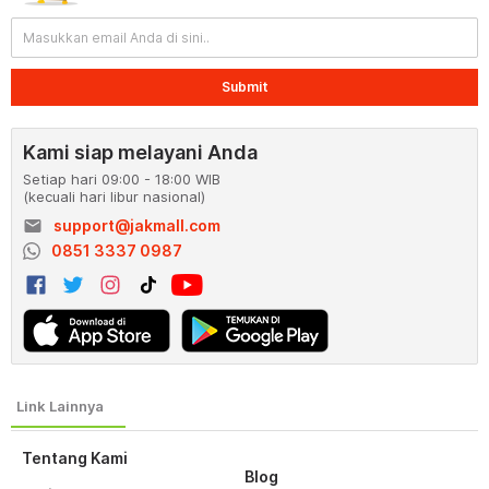
Submit
Kami siap melayani Anda
Setiap hari 09:00 - 18:00 WIB
(kecuali hari libur nasional)
email
support@jakmall.com
0851 3337 0987
Tentang Kami
Blog