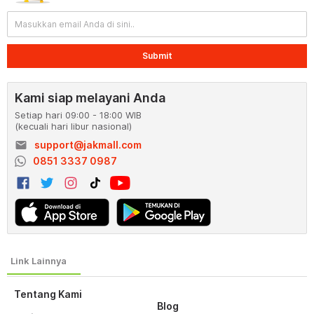
Submit
Kami siap melayani Anda
Setiap hari 09:00 - 18:00 WIB
(kecuali hari libur nasional)
email
support@jakmall.com
0851 3337 0987
Tentang Kami
Blog