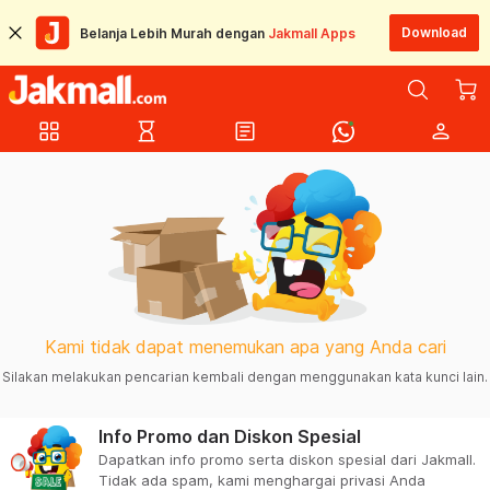
Download
Belanja Lebih Murah dengan
Jakmall Apps
grid_view
hourglass_empty
article
person
Kami tidak dapat menemukan apa yang Anda cari
Silakan melakukan pencarian kembali dengan menggunakan kata kunci lain.
Info Promo dan Diskon Spesial
Dapatkan info promo serta diskon spesial dari Jakmall.
Tidak ada spam, kami menghargai privasi Anda