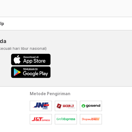
lp
nda
kecuali hari libur nasional)
Metode Pengiriman