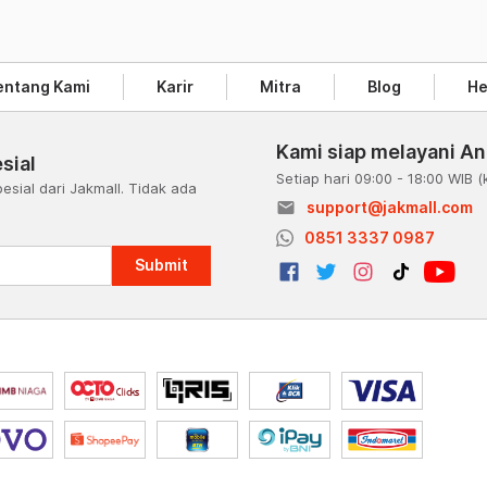
entang Kami
Karir
Mitra
Blog
He
Kami siap melayani A
sial
Setiap hari 09:00 - 18:00 WIB
(
esial dari Jakmall. Tidak ada
email
support@jakmall.com
a
0851 3337 0987
Submit