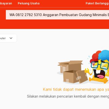
mbayaran
Peluang Usaha
Paket Berlangg
keyboard_arrow_down
uler
Kami tidak dapat menemukan apa ya
Silakan melakukan pencarian kembali dengan mengg