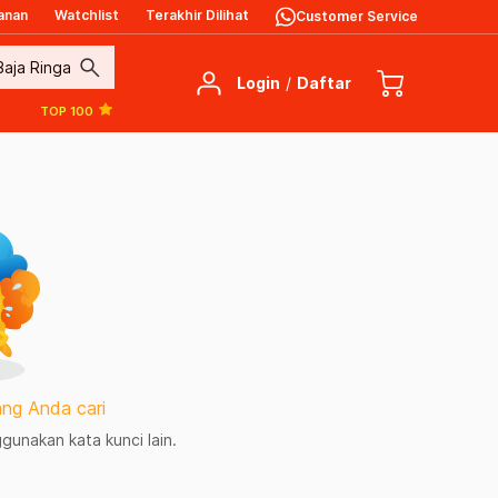
anan
Watchlist
Terakhir Dilihat
Customer Service
search
Login
/
Daftar
TOP 100
ng Anda cari
unakan kata kunci lain.