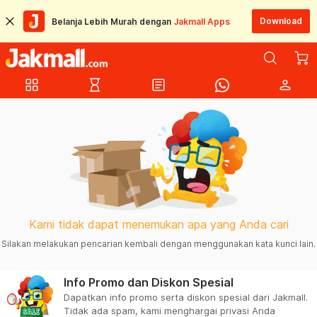
Download
Belanja Lebih Murah dengan
Jakmall Apps
grid_view
hourglass_empty
article
person
Kami tidak dapat menemukan apa yang Anda cari
Silakan melakukan pencarian kembali dengan menggunakan kata kunci lain.
Info Promo dan Diskon Spesial
Dapatkan info promo serta diskon spesial dari Jakmall.
Tidak ada spam, kami menghargai privasi Anda