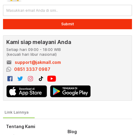
Submit
Kami siap melayani Anda
Setiap hari 09:00 - 18:00 WIB
(kecuali hari libur nasional)
email
support@jakmall.com
0851 3337 0987
Tentang Kami
Blog