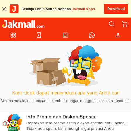
Download
Belanja Lebih Murah dengan
Jakmall Apps
grid_view
hourglass_empty
article
person
Kami tidak dapat menemukan apa yang Anda cari
Silakan melakukan pencarian kembali dengan menggunakan kata kunci lain.
Info Promo dan Diskon Spesial
Dapatkan info promo serta diskon spesial dari Jakmall.
Tidak ada spam, kami menghargai privasi Anda