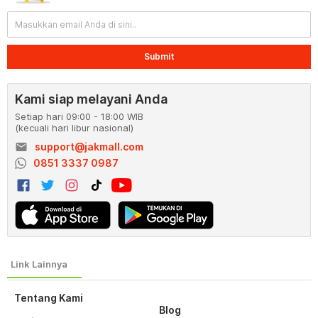
Submit
Kami siap melayani Anda
Setiap hari 09:00 - 18:00 WIB
(kecuali hari libur nasional)
email
support@jakmall.com
0851 3337 0987
Tentang Kami
Blog