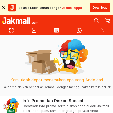
Download
Belanja Lebih Murah dengan
Jakmall Apps
grid_view
hourglass_empty
article
person
Kami tidak dapat menemukan apa yang Anda cari
Silakan melakukan pencarian kembali dengan menggunakan kata kunci lain.
Info Promo dan Diskon Spesial
Dapatkan info promo serta diskon spesial dari Jakmall.
Tidak ada spam, kami menghargai privasi Anda