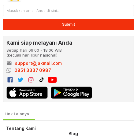
Submit
Kami siap melayani Anda
Setiap hari 09:00 - 18:00 WIB
(kecuali hari libur nasional)
email
support@jakmall.com
0851 3337 0987
Tentang Kami
Blog