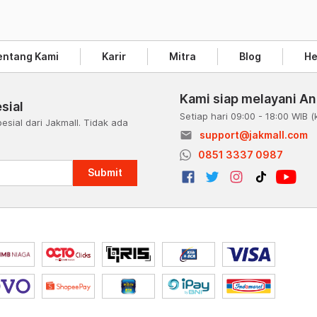
entang Kami
Karir
Mitra
Blog
He
Kami siap melayani A
sial
Setiap hari 09:00 - 18:00 WIB
(
esial dari Jakmall. Tidak ada
email
support@jakmall.com
a
0851 3337 0987
Submit