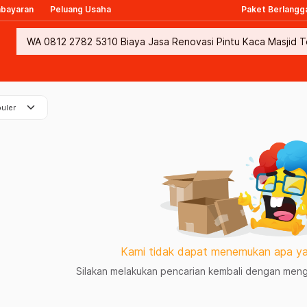
mbayaran
Peluang Usaha
Paket Berlangg
keyboard_arrow_down
uler
Kami tidak dapat menemukan apa ya
Silakan melakukan pencarian kembali dengan mengg