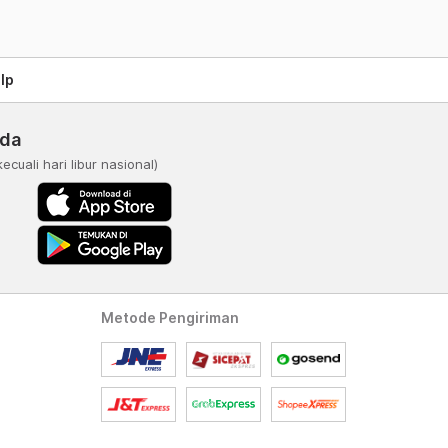
lp
nda
kecuali hari libur nasional)
Metode Pengiriman