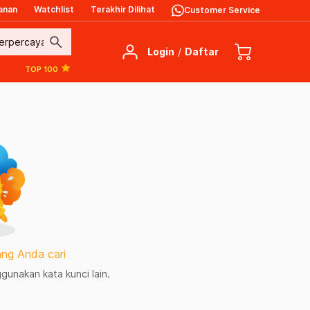
anan
Watchlist
Terakhir Dilihat
Customer Service
search
Login
/
Daftar
TOP 100
ng Anda cari
unakan kata kunci lain.