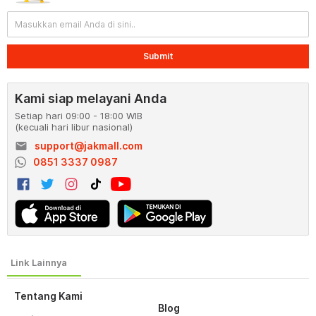
Submit
Kami siap melayani Anda
Setiap hari 09:00 - 18:00 WIB
(kecuali hari libur nasional)
email
support@jakmall.com
0851 3337 0987
Tentang Kami
Blog