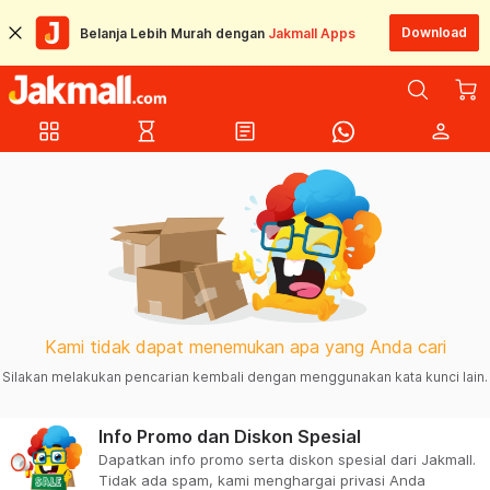
Download
Belanja Lebih Murah dengan
Jakmall Apps
grid_view
hourglass_empty
article
person
Kami tidak dapat menemukan apa yang Anda cari
Silakan melakukan pencarian kembali dengan menggunakan kata kunci lain.
Info Promo dan Diskon Spesial
Dapatkan info promo serta diskon spesial dari Jakmall.
Tidak ada spam, kami menghargai privasi Anda