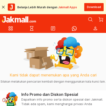
Download
Belanja Lebih Murah dengan
Jakmall Apps
grid_view
hourglass_empty
article
person
Kami tidak dapat menemukan apa yang Anda cari
Silakan melakukan pencarian kembali dengan menggunakan kata kunci lain.
Info Promo dan Diskon Spesial
Dapatkan info promo serta diskon spesial dari Jakmall.
Tidak ada spam, kami menghargai privasi Anda