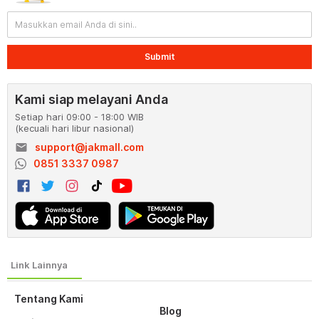
Submit
Kami siap melayani Anda
Setiap hari 09:00 - 18:00 WIB
(kecuali hari libur nasional)
email
support@jakmall.com
0851 3337 0987
Tentang Kami
Blog