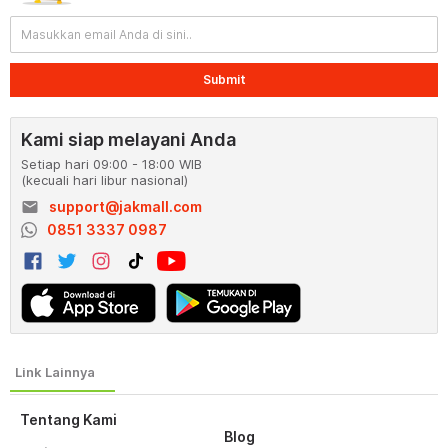
Submit
Kami siap melayani Anda
Setiap hari 09:00 - 18:00 WIB
(kecuali hari libur nasional)
email
support@jakmall.com
0851 3337 0987
Tentang Kami
Blog