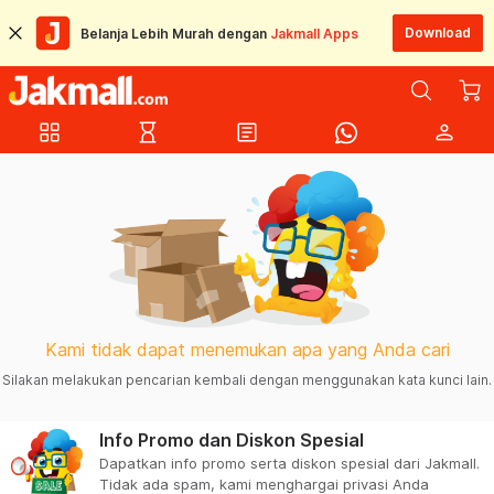
Download
Belanja Lebih Murah dengan
Jakmall Apps
grid_view
hourglass_empty
article
person
Kami tidak dapat menemukan apa yang Anda cari
Silakan melakukan pencarian kembali dengan menggunakan kata kunci lain.
Info Promo dan Diskon Spesial
Dapatkan info promo serta diskon spesial dari Jakmall.
Tidak ada spam, kami menghargai privasi Anda