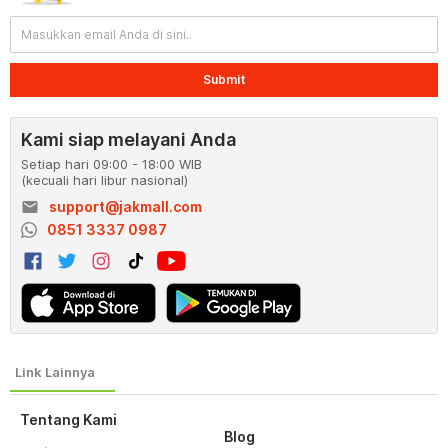
Submit
Kami siap melayani Anda
Setiap hari 09:00 - 18:00 WIB
(kecuali hari libur nasional)
email
support@jakmall.com
0851 3337 0987
Tentang Kami
Blog