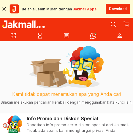
Download
Belanja Lebih Murah dengan
Jakmall Apps
grid_view
hourglass_empty
article
person
Kami tidak dapat menemukan apa yang Anda cari
Silakan melakukan pencarian kembali dengan menggunakan kata kunci lain.
Info Promo dan Diskon Spesial
Dapatkan info promo serta diskon spesial dari Jakmall.
Tidak ada spam, kami menghargai privasi Anda