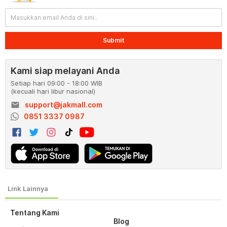
Submit
Kami siap melayani Anda
Setiap hari 09:00 - 18:00 WIB
(kecuali hari libur nasional)
email
support@jakmall.com
0851 3337 0987
Tentang Kami
Blog