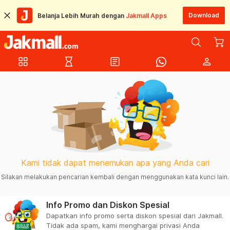
Download
Belanja Lebih Murah dengan
Jakmall Apps
grid_view
hourglass_empty
article
person
Kami tidak dapat menemukan apa yang Anda cari
Silakan melakukan pencarian kembali dengan menggunakan kata kunci lain.
Info Promo dan Diskon Spesial
Dapatkan info promo serta diskon spesial dari Jakmall.
Tidak ada spam, kami menghargai privasi Anda