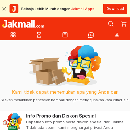
Download
Belanja Lebih Murah dengan
Jakmall Apps
grid_view
hourglass_empty
article
person
Kami tidak dapat menemukan apa yang Anda cari
Silakan melakukan pencarian kembali dengan menggunakan kata kunci lain.
Info Promo dan Diskon Spesial
Dapatkan info promo serta diskon spesial dari Jakmall.
Tidak ada spam, kami menghargai privasi Anda