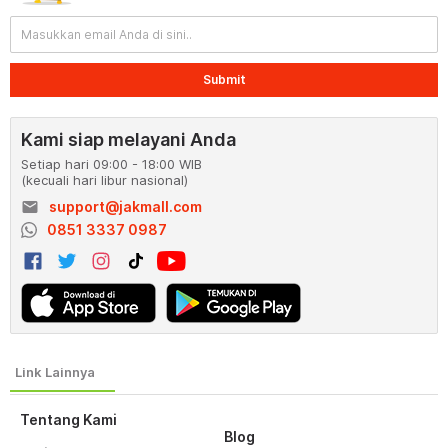
Submit
Kami siap melayani Anda
Setiap hari 09:00 - 18:00 WIB
(kecuali hari libur nasional)
email
support@jakmall.com
0851 3337 0987
Tentang Kami
Blog