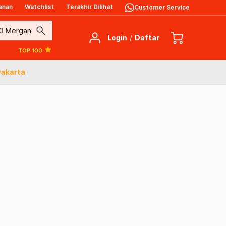
anan
Watchlist
Terakhir Dilihat
Customer Service
search
Login
/
Daftar
TOP 100
yakarta