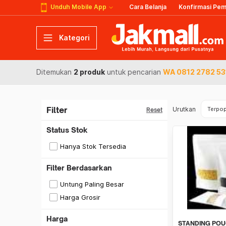
Unduh Mobile App
Cara Belanja
Konfirmasi Pe
Kategori
Ditemukan
2 produk
untuk pencarian
WA 0812 2782 53
Filter
Urutkan
Terpop
Reset
Status Stok
Hanya Stok Tersedia
Filter Berdasarkan
Untung Paling Besar
Harga Grosir
Harga
STANDING POU