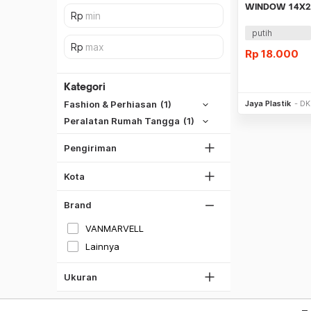
WINDOW 14X2
isi 10lbr
putih
Rp
18.000
SiCepat REG
SiCepat BEST
Kategori
Be
DKI Jakarta
SiCepat Gokil
Jaya Plastik
DK
Fashion & Perhiasan
(1)
Tangerang
SiCepat Halu
Peralatan Rumah Tangga
(1)
Bekasi
JNE REG
Bogor
Pengiriman
Lihat Semua
Depok
Kota
Lihat Semua
Brand
M
VANMARVELL
L
Lainnya
XL
XXL
Ukuran