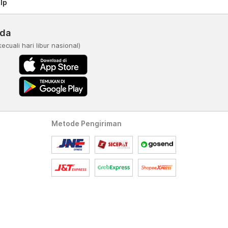
lp
nda
kecuali hari libur nasional)
Metode Pengiriman