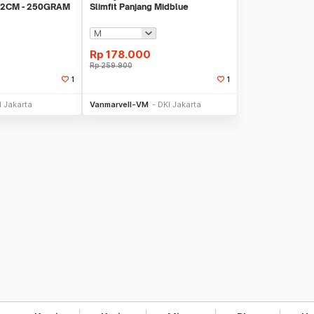
2CM - 250GRAM
Slimfit Panjang Midblue
Rp
178.000
Rp
259.900
1
1
li Sekarang
Beli Sekarang
I Jakarta
Vanmarvell-VM
DKI Jakarta