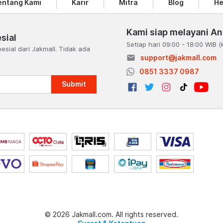
entang Kami
Karir
Mitra
Blog
He
Kami siap melayani A
sial
Setiap hari 09:00 - 18:00 WIB
(
esial dari Jakmall. Tidak ada
email
support@jakmall.com
a
0851 3337 0987
Submit
© 2026 Jakmall.com. All rights reserved.