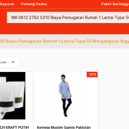
mbayaran
Peluang Usaha
Paket Berlangg
10 Biaya Pemugaran Rumah 1 Lantai Type 50 Mergangsan Yog
keyboard_arrow_down
uler
-32%
CH KRAFT PUTIH
Kemeja Muslim Gamis Pakistan