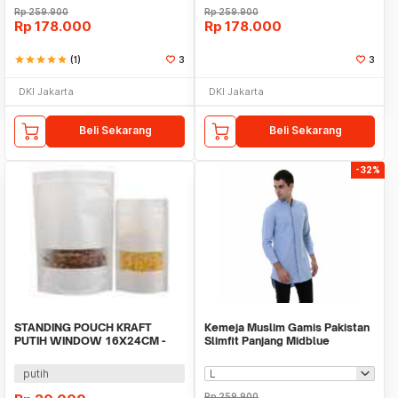
Rp
259.900
Rp
259.900
Rp
178.000
Rp
178.000
star
star
star
star
star
(1)
3
3
DKI Jakarta
DKI Jakarta
Beli Sekarang
Beli Sekarang
-32%
STANDING POUCH KRAFT
Kemeja Muslim Gamis Pakistan
PUTIH WINDOW 16X24CM -
Slimfit Panjang Midblue
500GRAM isi 10lbr
putih
Rp
259.900