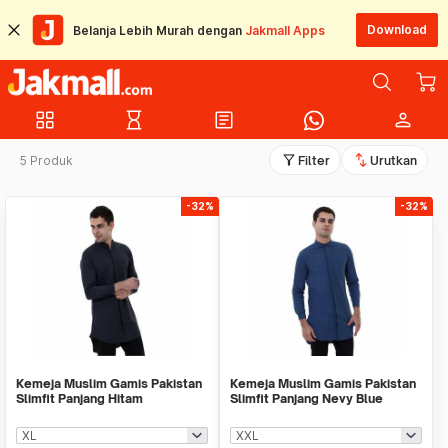
Download
Belanja Lebih Murah dengan
Jakmall Apps
grid_view
hourglass_empty
article
person
filter_alt
swap_vert
5 Produk
Filter
Urutkan
-32%
-32%
Kemeja Muslim Gamis Pakistan
Kemeja Muslim Gamis Pakistan
Slimfit Panjang Hitam
Slimfit Panjang Nevy Blue