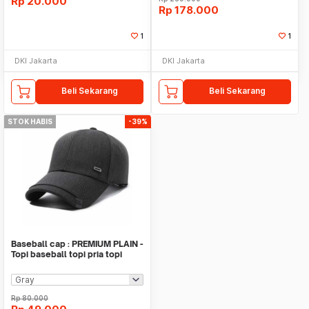
Rp
20.000
Rp
178.000
1
1
DKI Jakarta
DKI Jakarta
Beli Sekarang
Beli Sekarang
STOK HABIS
-39%
Baseball cap : PREMIUM PLAIN -
Topi baseball topi pria topi
wanita
Rp
80.000