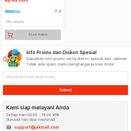
Rp
49.000
Tambah ke Watchlist
2
DKI Jakarta
Stok Habis
Info Promo dan Diskon Spesial
Dapatkan info promo serta diskon spesial dari Jakmall.
Tidak ada spam, kami menghargai privasi Anda
Submit
Kami siap melayani Anda
Setiap hari 09:00 - 18:00 WIB
(kecuali hari libur nasional)
email
support@jakmall.com