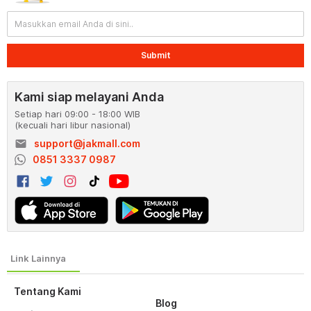
Submit
Kami siap melayani Anda
Setiap hari 09:00 - 18:00 WIB
(kecuali hari libur nasional)
email
support@jakmall.com
0851 3337 0987
Tentang Kami
Blog