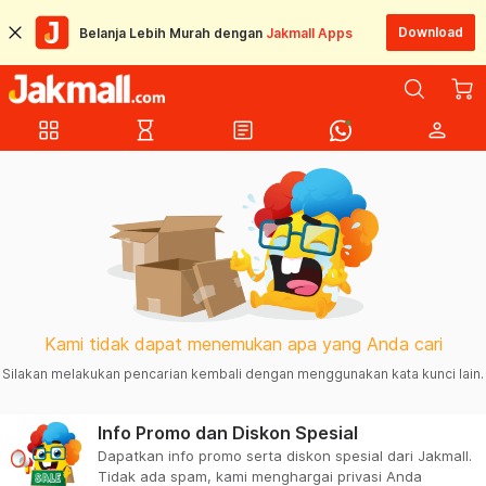
Download
Belanja Lebih Murah dengan
Jakmall Apps
grid_view
hourglass_empty
article
person
Kami tidak dapat menemukan apa yang Anda cari
Silakan melakukan pencarian kembali dengan menggunakan kata kunci lain.
Info Promo dan Diskon Spesial
Dapatkan info promo serta diskon spesial dari Jakmall.
Tidak ada spam, kami menghargai privasi Anda