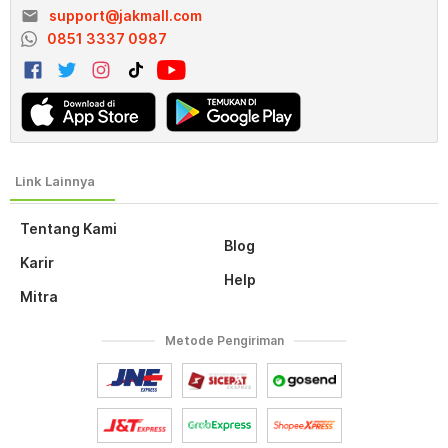
email
support@jakmall.com
0851 3337 0987
Tentang Kami
Blog
Karir
Help
Mitra
Metode Pengiriman