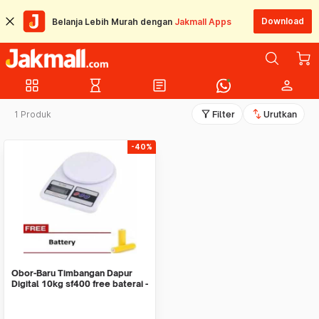
Download
Belanja Lebih Murah dengan
Jakmall Apps
grid_view
hourglass_empty
article
person
filter_alt
swap_vert
1 Produk
Filter
Urutkan
-40%
Obor-Baru Timbangan Dapur
Digital 10kg sf400 free baterai -
Putih