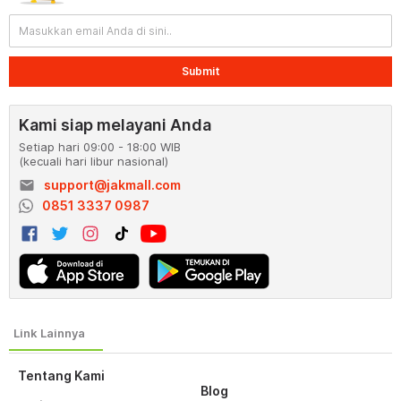
Submit
Kami siap melayani Anda
Setiap hari 09:00 - 18:00 WIB
(kecuali hari libur nasional)
email
support@jakmall.com
0851 3337 0987
Tentang Kami
Blog