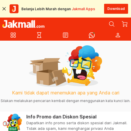
Download
Belanja Lebih Murah dengan
Jakmall Apps
grid_view
hourglass_empty
article
person
Kami tidak dapat menemukan apa yang Anda cari
Silakan melakukan pencarian kembali dengan menggunakan kata kunci lain.
Info Promo dan Diskon Spesial
Dapatkan info promo serta diskon spesial dari Jakmall.
Tidak ada spam, kami menghargai privasi Anda