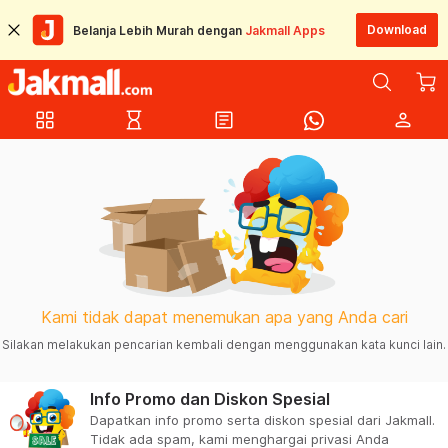
Download
Belanja Lebih Murah dengan
Jakmall Apps
grid_view
hourglass_empty
article
person
Kami tidak dapat menemukan apa yang Anda cari
Silakan melakukan pencarian kembali dengan menggunakan kata kunci lain.
Info Promo dan Diskon Spesial
Dapatkan info promo serta diskon spesial dari Jakmall.
Tidak ada spam, kami menghargai privasi Anda