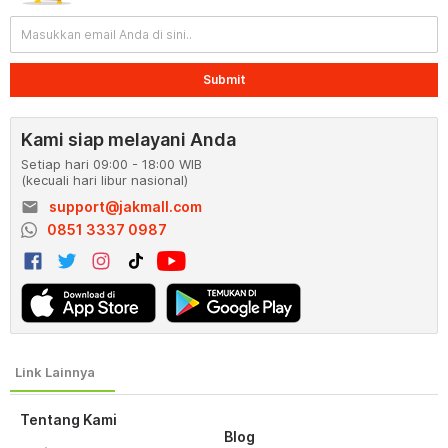
Submit
Kami siap melayani Anda
Setiap hari 09:00 - 18:00 WIB
(kecuali hari libur nasional)
email
support@jakmall.com
0851 3337 0987
Tentang Kami
Blog