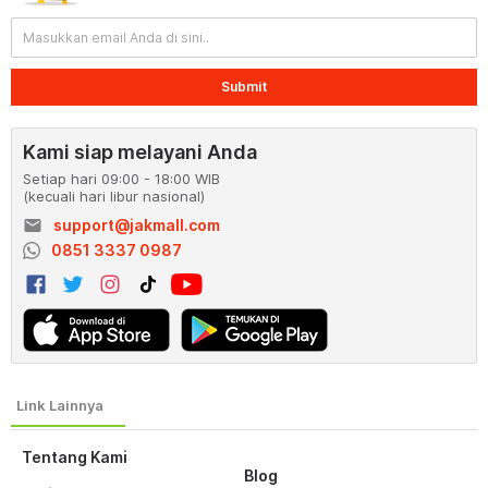
Submit
Kami siap melayani Anda
Setiap hari 09:00 - 18:00 WIB
(kecuali hari libur nasional)
email
support@jakmall.com
0851 3337 0987
Tentang Kami
Blog