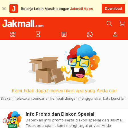
Download
Belanja Lebih Murah dengan
Jakmall Apps
grid_view
hourglass_empty
article
person
Kami tidak dapat menemukan apa yang Anda cari
Silakan melakukan pencarian kembali dengan menggunakan kata kunci lain.
Info Promo dan Diskon Spesial
Dapatkan info promo serta diskon spesial dari Jakmall.
Tidak ada spam, kami menghargai privasi Anda