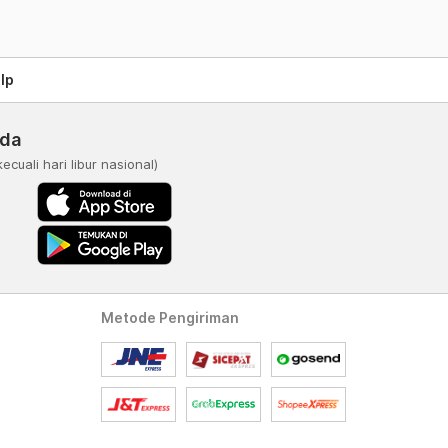
lp
nda
kecuali hari libur nasional)
Metode Pengiriman