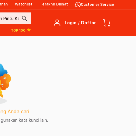
anan
Watchlist
Terakhir Dilihat
Customer Service
search
Login
/
Daftar
TOP 100
ng Anda cari
unakan kata kunci lain.