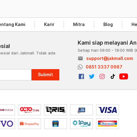
entang Kami
Karir
Mitra
Blog
He
Kami siap melayani A
sial
Setiap hari 09:00 - 18:00 WIB
(
esial dari Jakmall. Tidak ada
email
support@jakmall.com
a
0851 3337 0987
Submit