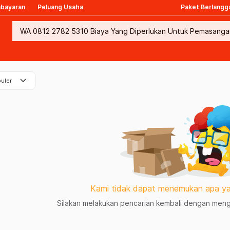
mbayaran
Peluang Usaha
Paket Berlangg
keyboard_arrow_down
uler
Kami tidak dapat menemukan apa ya
Silakan melakukan pencarian kembali dengan mengg