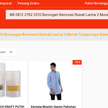
mbayaran
Peluang Usaha
Paket Berlangg
0 Borongan Renovasi Rumah Lantai 2 Murah Terpercaya Sidor
keyboard_arrow_down
uler
-32%
CH KRAFT PUTIH
Kemeja Muslim Gamis Pakistan