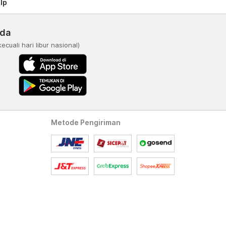
lp
nda
kecuali hari libur nasional)
Metode Pengiriman