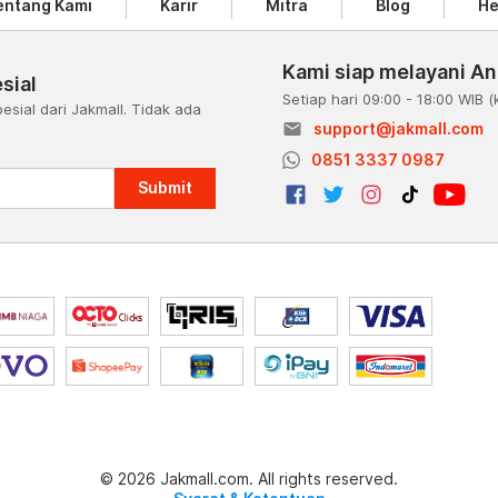
entang Kami
Karir
Mitra
Blog
He
Kami siap melayani A
sial
Setiap hari 09:00 - 18:00 WIB
(
esial dari Jakmall. Tidak ada
email
support@jakmall.com
a
0851 3337 0987
Submit
© 2026 Jakmall.com. All rights reserved.