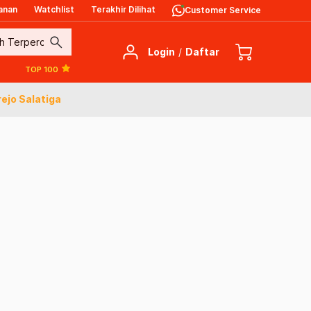
anan
Watchlist
Terakhir Dilihat
Customer Service
search
Login
/
Daftar
TOP 100
ejo Salatiga