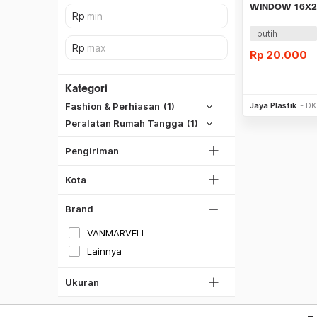
WINDOW 16X2
isi 10lbr
putih
Rp
20.000
SiCepat REG
SiCepat BEST
Kategori
Be
DKI Jakarta
SiCepat Gokil
Jaya Plastik
DK
Fashion & Perhiasan
(1)
Tangerang
SiCepat Halu
Peralatan Rumah Tangga
(1)
Bekasi
JNE REG
Bogor
Pengiriman
Lihat Semua
Depok
Kota
Lihat Semua
Brand
M
VANMARVELL
L
Lainnya
XL
XXL
Ukuran