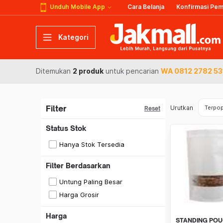
Unduh Mobile App
Cara Belanja
Konfirmasi Pe
Kategori
Ditemukan
2 produk
untuk pencarian
WA 0812 2782 531
Filter
Urutkan
Terpop
Reset
Status Stok
Hanya Stok Tersedia
Filter Berdasarkan
Untung Paling Besar
Harga Grosir
Harga
STANDING POU