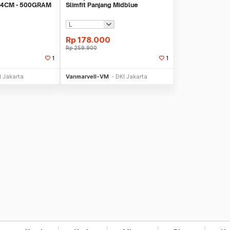
4CM - 500GRAM
Slimfit Panjang Midblue
Rp
178.000
Rp
259.900
1
1
li Sekarang
Beli Sekarang
I Jakarta
Vanmarvell-VM
DKI Jakarta