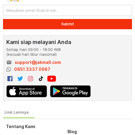
Submit
Kami siap melayani Anda
Setiap hari 09:00 - 18:00 WIB
(kecuali hari libur nasional)
email
support@jakmall.com
0851 3337 0987
Tentang Kami
Blog