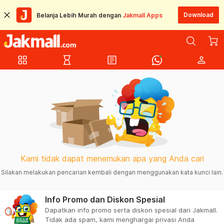
Download
Belanja Lebih Murah dengan
Jakmall Apps
grid_view
hourglass_empty
article
person
Kami tidak dapat menemukan apa yang Anda cari
Silakan melakukan pencarian kembali dengan menggunakan kata kunci lain.
Info Promo dan Diskon Spesial
Dapatkan info promo serta diskon spesial dari Jakmall.
Tidak ada spam, kami menghargai privasi Anda