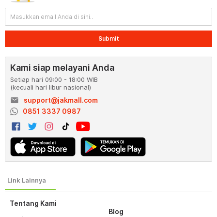
Submit
Kami siap melayani Anda
Setiap hari 09:00 - 18:00 WIB
(kecuali hari libur nasional)
email
support@jakmall.com
0851 3337 0987
Tentang Kami
Blog