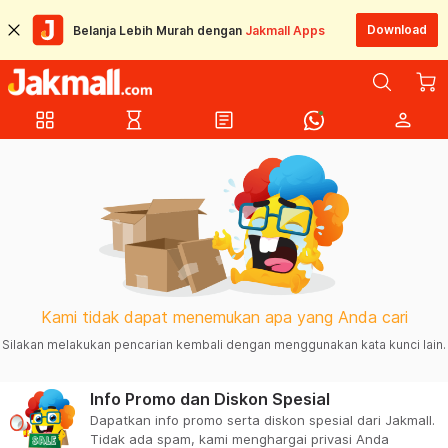
Download
Belanja Lebih Murah dengan
Jakmall Apps
grid_view
hourglass_empty
article
person
Kami tidak dapat menemukan apa yang Anda cari
Silakan melakukan pencarian kembali dengan menggunakan kata kunci lain.
Info Promo dan Diskon Spesial
Dapatkan info promo serta diskon spesial dari Jakmall.
Tidak ada spam, kami menghargai privasi Anda