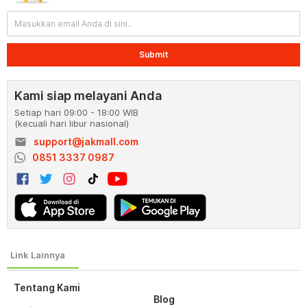
Submit
Kami siap melayani Anda
Setiap hari 09:00 - 18:00 WIB
(kecuali hari libur nasional)
email
support@jakmall.com
0851 3337 0987
Tentang Kami
Blog