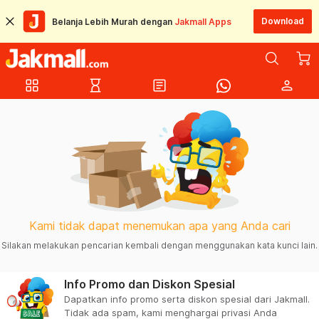
Download
Belanja Lebih Murah dengan
Jakmall Apps
grid_view
hourglass_empty
article
person
Kami tidak dapat menemukan apa yang Anda cari
Silakan melakukan pencarian kembali dengan menggunakan kata kunci lain.
Info Promo dan Diskon Spesial
Dapatkan info promo serta diskon spesial dari Jakmall.
Tidak ada spam, kami menghargai privasi Anda